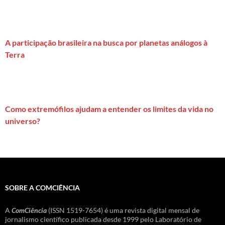
A participação brasileira na busca por planetas análogos à
Terra
Como extremófilos ajudam a entender os limites da vida no
universo?
SOBRE A COMCIÊNCIA
A
ComCiência
(ISSN 1519-7654) é uma revista digital mensal de
jornalismo científico publicada desde 1999 pelo Laboratório de