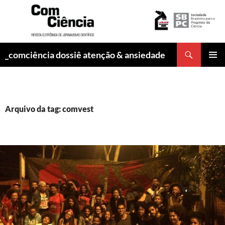
Pesquisar
_comciência dossiê atenção & ansiedade
PULAR
MENU
PARA
PRINCI
O
CONTEÚDO
Arquivo da tag: comvest