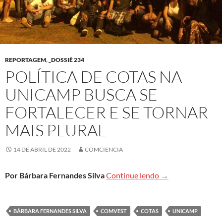
REPORTAGEM
,
_DOSSIÊ 234
POLÍTICA DE COTAS NA
UNICAMP BUSCA SE
FORTALECER E SE TORNAR
MAIS PLURAL
14 DE ABRIL DE 2022
COMCIENCIA
Política de cotas 
Por Bárbara Fernandes Silva
Continue lendo
→
BÁRBARA FERNANDES SILVA
COMVEST
COTAS
UNICAMP