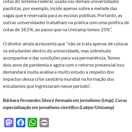
cotas do Sistema Federal, usada nas demais universidades
paulistas, por exemplo, incide apenas sobre a metade das
vagas que é reservada para as escolas públicas. Portanto, as
outras universidades trabalham na prática com uma política de
cotas de 18,5%, ao passo que na Unicamp temos 25%”.
O diretor ainda acrescenta que “não se trata apenas de colocar
os estudantes dentro da universidade, mas sobretudo
acompanhar e dar condições para sua permanência. Temos
dois anos de pandemia e agora com o retorno presencial isso
demandará muita análise e muito estudo a respeito dos
impactos dessa crise sanitária mundial na formação dos
estudantes que ingressaram nesse período”.
Bárbara Fernandes Silva
é formada em jornalismo (Unip).
Cursa
especialização em jornalismo científico (Labjor/Unicamp)
M
F
W
P
as
ac
h
ri