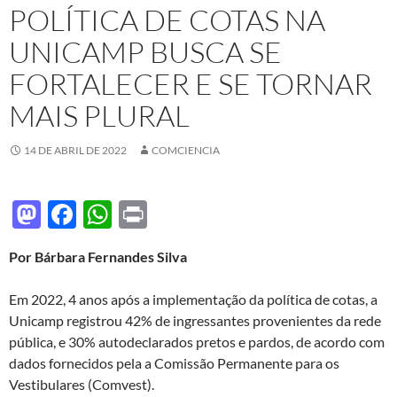
POLÍTICA DE COTAS NA
UNICAMP BUSCA SE
FORTALECER E SE TORNAR
MAIS PLURAL
14 DE ABRIL DE 2022
COMCIENCIA
M
F
W
P
as
ac
h
ri
Por Bárbara Fernandes Silva
to
e
at
nt
d
b
s
Em 2022, 4 anos após a implementação da política de cotas, a
o
o
A
Unicamp registrou 42% de ingressantes provenientes da rede
pública, e 30% autodeclarados pretos e pardos, de acordo com
n
o
p
dados fornecidos pela a Comissão Permanente para os
k
p
Vestibulares (Comvest).