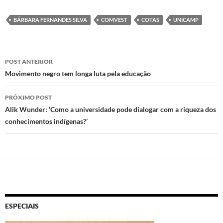
to
e
at
nt
BÁRBARA FERNANDES SILVA
COMVEST
COTAS
UNICAMP
d
b
s
o
o
A
Navegação
n
o
p
POST ANTERIOR
de
Movimento negro tem longa luta pela educação
k
p
posts
PRÓXIMO POST
Alik Wunder: ‘Como a universidade pode dialogar com a riqueza dos
conhecimentos indígenas?’
ESPECIAIS