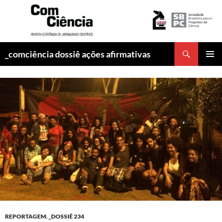
Pesquisar
_comciência dossiê ações afirmativas
PULAR
MENU
PARA
PRINCI
O
CONTEÚDO
REPORTAGEM
,
_DOSSIÊ 234