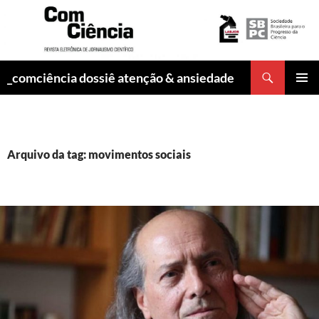
Pesquisar
_comciência dossiê atenção & ansiedade
PULAR
MENU
PARA
PRINCI
O
CONTEÚDO
Arquivo da tag: movimentos sociais