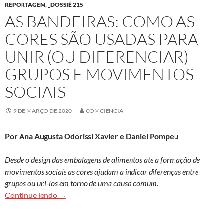
REPORTAGEM
,
_DOSSIÊ 215
AS BANDEIRAS: COMO AS
CORES SÃO USADAS PARA
UNIR (OU DIFERENCIAR)
GRUPOS E MOVIMENTOS
SOCIAIS
9 DE MARÇO DE 2020
COMCIENCIA
Por Ana Augusta Odorissi Xavier e Daniel Pompeu
Desde o design das embalagens de alimentos até a formação de
movimentos sociais as cores ajudam a indicar diferenças entre
grupos ou uni-los em torno de uma causa comum.
As bandeiras: como as cores são usadas para uni
Continue lendo
→