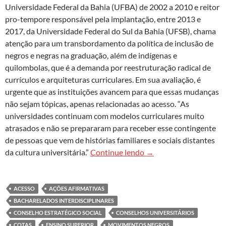
Universidade Federal da Bahia (UFBA) de 2002 a 2010 e reitor
pro-tempore responsável pela implantação, entre 2013 e
2017, da Universidade Federal do Sul da Bahia (UFSB), chama
atenção para um transbordamento da política de inclusão de
negros e negras na graduação, além de indígenas e
quilombolas, que é a demanda por reestruturação radical de
currículos e arquiteturas curriculares. Em sua avaliação, é
urgente que as instituições avancem para que essas mudanças
não sejam tópicas, apenas relacionadas ao acesso. “As
universidades continuam com modelos curriculares muito
atrasados e não se prepararam para receber esse contingente
de pessoas que vem de histórias familiares e sociais distantes
Naomar de Almeida: Alé
da cultura universitária.”
Continue lendo
→
ACESSO
AÇÕES AFIRMATIVAS
BACHARELADOS INTERDISCIPLINARES
CONSELHO ESTRATÉGICO SOCIAL
CONSELHOS UNIVERSITÁRIOS
COTAS
ENSINO SUPERIOR
MOVIMENTOS NEGROS