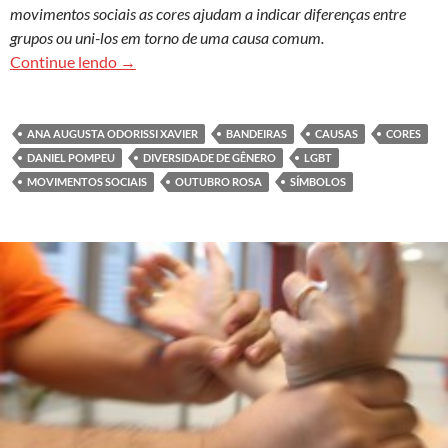
movimentos sociais as cores ajudam a indicar diferenças entre
grupos ou uni-los em torno de uma causa comum.
As bandeiras: como as cores são usadas para uni
Continue lendo
→
ANA AUGUSTA ODORISSI XAVIER
BANDEIRAS
CAUSAS
CORES
DANIEL POMPEU
DIVERSIDADE DE GÊNERO
LGBT
MOVIMENTOS SOCIAIS
OUTUBRO ROSA
SÍMBOLOS