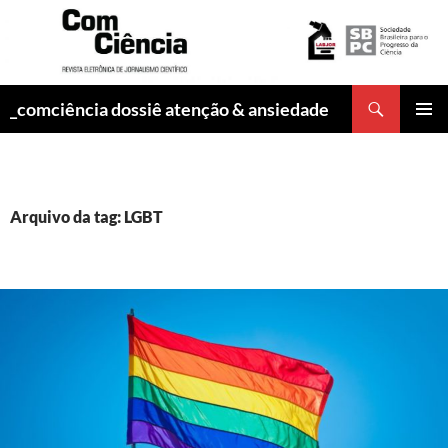
Pesquisar
_comciência dossiê atenção & ansiedade
PULAR
MENU
PARA
PRINCI
O
CONTEÚDO
Arquivo da tag: LGBT