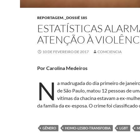
REPORTAGEM
,
_DOSSIÊ 185
ESTATÍSTICAS ALAR
ATENÇÃO À VIOLÊNC
10 DE FEVEREIRO DE 2017
COMCIENCIA
Por Carolina Medeiros
N
a madrugada do dia primeiro de janei
de São Paulo, matou 12 pessoas de uma 
vítimas da chacina estavam a ex-mulher
da família da ex-esposa. O crime foi classificado
GÊNERO
HOMO-LESBO-TRANSFOBIA
LGBT
M