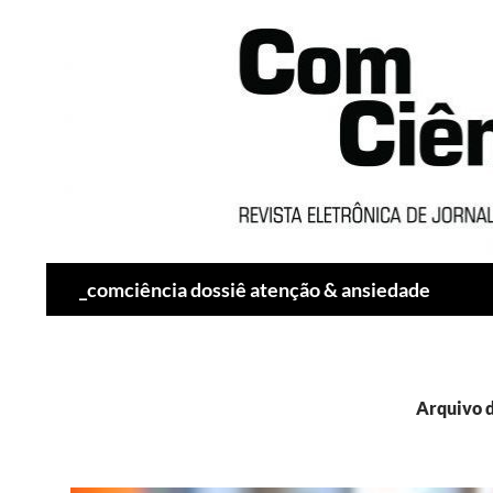
Pesquisar
_comciência dossiê atenção & ansiedade
Arquivo d