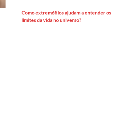
Como extremófilos ajudam a entender os
limites da vida no universo?
atenção à violência de gênero