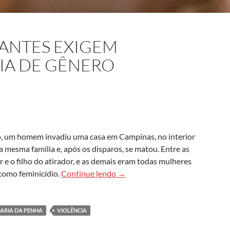
MANTES EXIGEM
IA DE GÊNERO
ro, um homem invadiu uma casa em Campinas, no interior
mesma família e, após os disparos, se matou. Entre as
 e o filho do atirador, e as demais eram todas mulheres
Estatísticas alarmantes exigem 
 como feminicídio.
Continue lendo
→
ARIA DA PENHA
VIOLÊNCIA