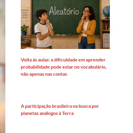
Volta às aulas: a dificuldade em aprender
probabilidade pode estar no vocabulário,
não apenas nas contas
A participação brasileira na busca por
planetas análogos à Terra