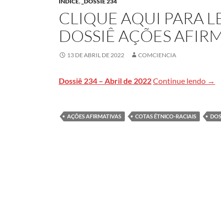
ÍNDICE
,
_DOSSIÊ 234
CLIQUE AQUI PARA 
DOSSIÊ AÇÕES AFIR
13 DE ABRIL DE 2022
COMCIENCIA
Cliq
Dossiê 234 – Abril de 2022
Continue lendo
→
AÇÕES AFIRMATIVAS
COTAS ÉTNICO-RACIAIS
DOS