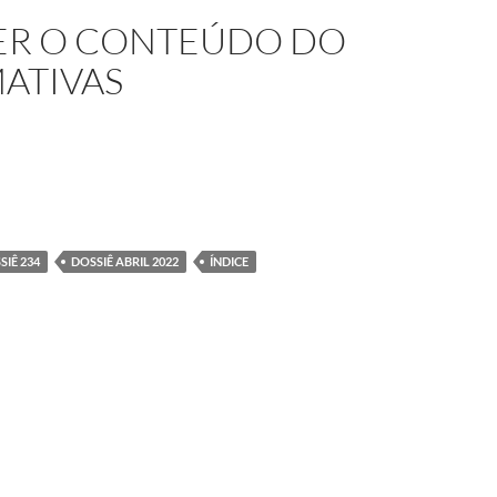
LER O CONTEÚDO DO
MATIVAS
ue aqui para ler o conteúdo do dossiê Ações Afirmativas
SIÊ 234
DOSSIÊ ABRIL 2022
ÍNDICE