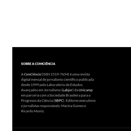
SOBRE A COMCIÊNCIA
A
ComCiência
(ISSN 1519-7654) é uma revista
digital mensal de jornalismo científico publicada
desde 1999 pelo Laboratório de Estudos
Avançados em Jornalismo (
Labjor
) da
Unicamp
em parceria com a Sociedade Brasileira para o
Progresso da Ciência (
SBPC
). Editores executivos
e jornalistas responsáveis: Marina Gomes e
Ricardo Muniz.