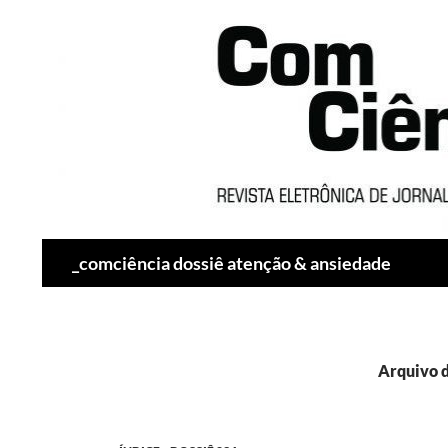
Pesquisar
_comciência dossiê atenção & ansiedade
Arquivo d