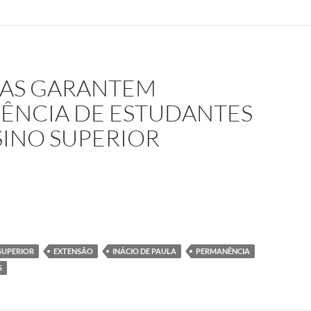
ICAS GARANTEM
ÊNCIA DE ESTUDANTES
INO SUPERIOR
 políticas garantem ingresso e permanência de estudantes refugiad
SUPERIOR
EXTENSÃO
INÁCIO DE PAULA
PERMANÊNCIA
S