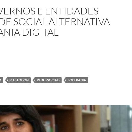
VERNOS E ENTIDADES
DE SOCIAL ALTERNATIVA
NIA DIGITAL
 governos e entidades europeias usam rede social alternativa na b
O
MASTODON
REDES SOCIAIS
SOBERANIA