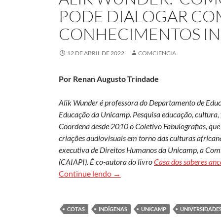
PODE DIALOGAR COM
CONHECIMENTOS IN
12 DE ABRIL DE 2022
COMCIENCIA
Por Renan Augusto Trindade
Alik Wunder é professora do Departamento de Educ
Educação da Unicamp. Pesquisa educação, cultura, f
Coordena desde 2010 o Coletivo Fabulografias, que
criações audiovisuais em torno das culturas africanas
executiva de Direitos Humanos da Unicamp, a Comis
(CAIAPI). É co-autora do livro
Casa dos saberes anc
Alik Wunder: ‘Como a universid
Continue lendo
→
COTAS
INDÍGENAS
UNICAMP
UNIVERSIDADE