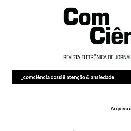
Pesquisar
_comciência dossiê atenção & ansiedade
Arquivo d