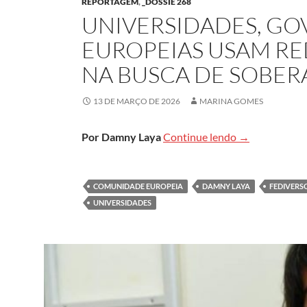
REPORTAGEM
,
_DOSSIÊ 268
UNIVERSIDADES, GO
EUROPEIAS USAM RE
NA BUSCA DE SOBERA
13 DE MARÇO DE 2026
MARINA GOMES
Universidades,
Por
Damny Laya
Continue lendo
→
COMUNIDADE EUROPEIA
DAMNY LAYA
FEDIVERS
UNIVERSIDADES