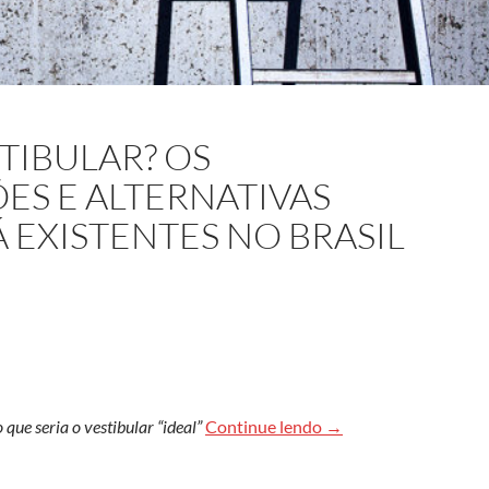
TIBULAR? OS
ES E ALTERNATIVAS
 EXISTENTES NO BRASIL
Qual o melhor vestibul
que seria o vestibular “ideal”
Continue lendo
→