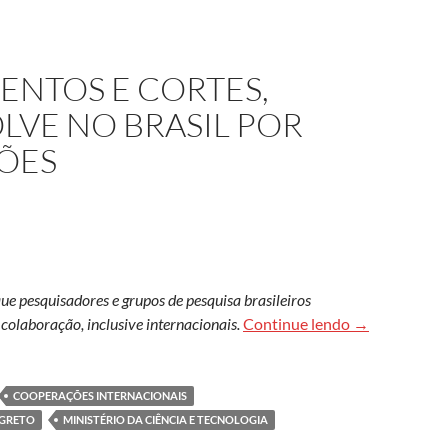
NTOS E CORTES,
LVE NO BRASIL POR
ÕES
que pesquisadores e grupos de pesquisa brasileiros
Entre questio
colaboração, inclusive internacionais.
Continue lendo
→
COOPERAÇÕES INTERNACIONAIS
EGRETO
MINISTÉRIO DA CIÊNCIA E TECNOLOGIA