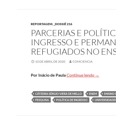
REPORTAGEM
,
_DOSSIÊ 216
PARCERIAS E POLÍT
INGRESSO E PERMAN
REFUGIADOS NO ENS
10 DE ABRIL DE 2020
COMCIENCIA
Parcerias e
Por Inácio de Paula
Continue lendo
→
CÁTEDRA SÉRGIO VIERA DE MELLO
ENEM
ENSINO 
PESQUISA
POLÍTICA DE INGRESSO
UNIVERSIDADE