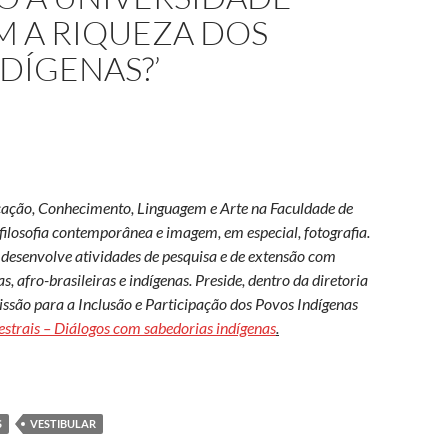
 A RIQUEZA DOS
DÍGENAS?’
ação, Conhecimento, Linguagem e Arte na Faculdade de
ilosofia contemporânea e imagem, em especial, fotografia.
 desenvolve atividades de pesquisa e de extensão com
, afro-brasileiras e indígenas. Preside, dentro da diretoria
são para a Inclusão e Participação dos Povos Indígenas
estrais – Diálogos com sabedorias indígenas
.
ade pode dialogar com a riqueza dos conhecimentos indígenas?’
S
VESTIBULAR