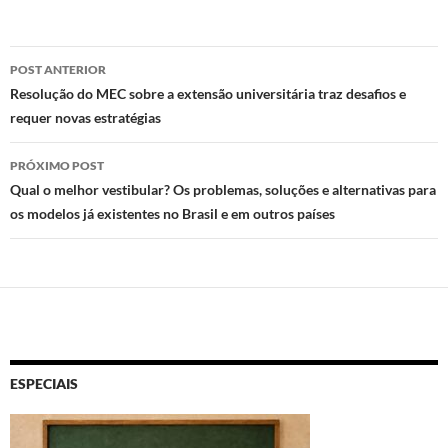
d
b
s
o
o
A
Navegação
n
o
p
POST ANTERIOR
de
Resolução do MEC sobre a extensão universitária traz desafios e
k
p
requer novas estratégias
posts
PRÓXIMO POST
Qual o melhor vestibular? Os problemas, soluções e alternativas para
os modelos já existentes no Brasil e em outros países
ESPECIAIS