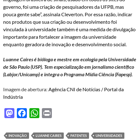
governo, foi uma criação de pesquisadores da UFPB, mas
pouca gente sabe”, assinala Cleverton. Por essa razão, indicar
nos produtos que sua criação ou desenvolvimento foi
vinculada à universidade também é uma medida de divulgação
importante para fortalecer a imagem da universidade
enquanto geradora de inovação e desenvolvimento social.
Luanne Caires é bióloga e mestre em ecologia pela Universidade
de São Paulo (USP). Tem especialização em jornalismo científico
(Labjor/Unicamp) e integra o Programa Mídia Ciência (Fapesp).
Imagem de abertura:
Agência CNI de Notícias / Portal da
Indústria
M
F
W
P
as
ac
h
ri
to
e
at
nt
INOVAÇÃO
LUANNE CAIRES
PATENTES
UNIVERSIDADES