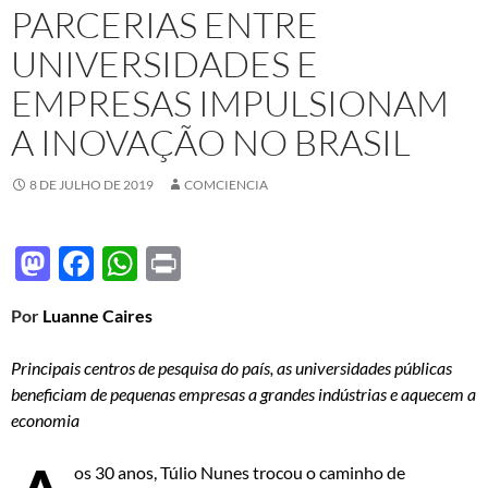
PARCERIAS ENTRE
UNIVERSIDADES E
EMPRESAS IMPULSIONAM
A INOVAÇÃO NO BRASIL
8 DE JULHO DE 2019
COMCIENCIA
M
F
W
P
as
ac
h
ri
Por
Luanne Caires
to
e
at
nt
d
b
s
Principais centros de pesquisa do país, as universidades públicas
o
o
A
beneficiam de pequenas empresas a grandes indústrias e aquecem a
economia
n
o
p
k
p
os 30 anos, Túlio Nunes trocou o caminho de