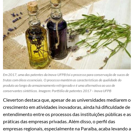
Em 2017, uma das patentes da Inova-UFPB foi o processo para conservação de sucos de
frutas com óleos essenciais. O processo mantém as características de qualidade do
produto ao longo do armazenamento refrigerado e é uma alternativa ao uso de
conservantes sintéticos. Imagem: Portfólio de patentes 2017 – Inova UFPB
Cleverton destaca que, apesar de as universidades mediarem o
crescimento em atividades inovadoras, ainda há dificuldade de
entendimento entre os processos das instituições públicas e as
práticas das empresas privadas. Além disso, o perfil das
empresas regionais, especialmente na Paraíba, acaba levando a