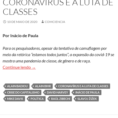
CORONAVÍRUS E A LUTA DE
CLASSES
10 DE MAIO DE 2020
COMCIENCIA
Por Inácio de Paula
Para os pesquisadores, apesar da tentativa de camuflagem por
meio da retórica “estamos todos juntos”, a expansão da covid-19 se
mostra uma pandemia de classe, de gênero e de raça.
A saúde pública espera vaga na UTI: coronavírus 
Continue lendo
→
ALAIN BADIOU
ALAIN BIHR
CORONAVÍRUS E A LUTA DE CLASSES
CRISE DO CAPITALISMO
DAVID HARVEY
INÁCIO DE PAULA
MIKE DAVIS
POLÍTICA
RAÚL ZIBECHI
SLAVOJ ŽIŽEK