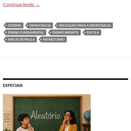
Educação para a cidadania é fundamental para g
Continue lendo
→
CIVISMO
DEMOCRACIA
EDUCAÇÃO PARA A DEMOCRACIA
ENSINO FUNDAMENTAL
ENSINO INFANTIL
ESCOLA
INÁCIO DE PAULA
PATRIOTISMO
ESPECIAIS