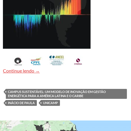
Por um mundo sustentável e energeticamente i
Continue lendo
→
CAMPUS SUSTENTÁVEL: UM MODELO DE INOVAÇÃO EM GESTÃO
ENERGÉTICA PARA A AMÉRICA LATINA E O CARIBE
INÁCIO DE PAULA
UNICAMP