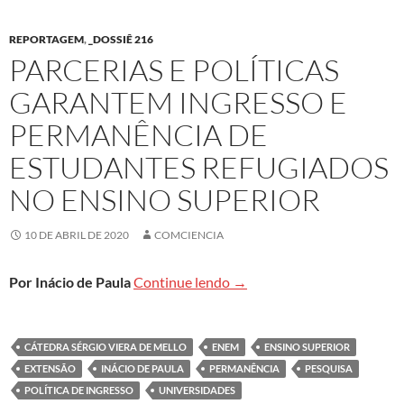
REPORTAGEM
,
_DOSSIÊ 216
PARCERIAS E POLÍTICAS
GARANTEM INGRESSO E
PERMANÊNCIA DE
ESTUDANTES REFUGIADOS
NO ENSINO SUPERIOR
10 DE ABRIL DE 2020
COMCIENCIA
Parcerias e políticas garan
Por Inácio de Paula
Continue lendo
→
CÁTEDRA SÉRGIO VIERA DE MELLO
ENEM
ENSINO SUPERIOR
EXTENSÃO
INÁCIO DE PAULA
PERMANÊNCIA
PESQUISA
POLÍTICA DE INGRESSO
UNIVERSIDADES