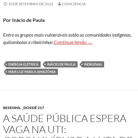
10 DE SETEMBRO DE 2022
COMCIENCIA
Por Inácio de Paula
Entre os grupos mais vulneráveis estão as comunidades indígenas,
Populações amazônicas s
quilombolas e ribeirinhas
Continue lendo
→
ENERGIA ELÉTRICA
INÁCIO DE PAULA
INDÍGENAS
MAIS LUZ PARA A AMAZÔNIA
RESENHA
,
_DOSSIÊ 217
A SAÚDE PÚBLICA ESPERA
VAGA NA UTI: