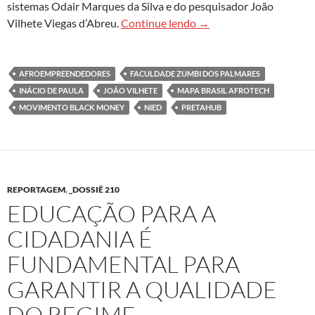
sistemas Odair Marques da Silva e do pesquisador João
Mapa Brasil Afrotech de
Vilhete Viegas d’Abreu.
Continue lendo
→
AFROEMPREENDEDORES
FACULDADE ZUMBI DOS PALMARES
INÁCIO DE PAULA
JOÃO VILHETE
MAPA BRASIL AFROTECH
MOVIMENTO BLACK MONEY
NIED
PRETAHUB
REPORTAGEM
,
_DOSSIÊ 210
EDUCAÇÃO PARA A
CIDADANIA É
FUNDAMENTAL PARA
GARANTIR A QUALIDADE
DO REGIME