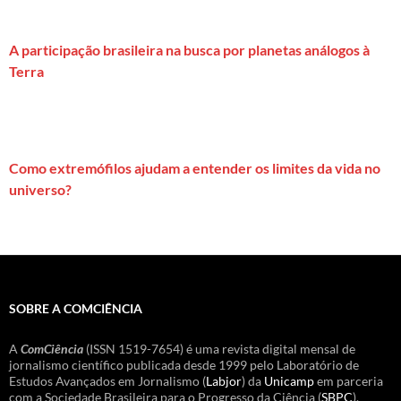
A participação brasileira na busca por planetas análogos à
Terra
Como extremófilos ajudam a entender os limites da vida no
universo?
SOBRE A COMCIÊNCIA
A
ComCiência
(ISSN 1519-7654) é uma revista digital mensal de
jornalismo científico publicada desde 1999 pelo Laboratório de
Estudos Avançados em Jornalismo (
Labjor
) da
Unicamp
em parceria
com a Sociedade Brasileira para o Progresso da Ciência (
SBPC
).