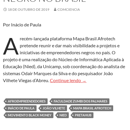
18 DE OUTUBRO DE 2019
COMCIENCIA
Por Inácio de Paula
A
recém-lançada plataforma Mapa Brasil Afrotech
pretende reunir e dar mais visibilidade a projetos e
iniciativas de empreendedores negros no país. O
projeto é uma realização do Núcleo de Informática Aplicada à
Educação (Nied), da Unicamp, sob coordenação do analista de
sistemas Odair Marques da Silva e do pesquisador João
Mapa Brasil Afrotech de
Vilhete Viegas d’Abreu.
Continue lendo
→
AFROEMPREENDEDORES
FACULDADE ZUMBI DOS PALMARES
INÁCIO DE PAULA
JOÃO VILHETE
MAPA BRASIL AFROTECH
MOVIMENTO BLACK MONEY
NIED
PRETAHUB