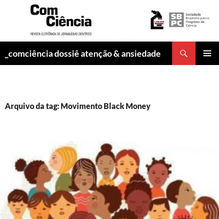
Pesquisar
_comciência dossiê atenção & ansiedade
PULAR
MENU
PARA
PRINCI
O
CONTEÚDO
Arquivo da tag: Movimento Black Money