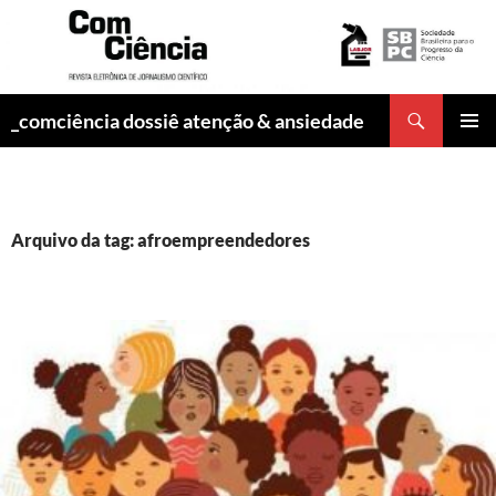
Pesquisar
_comciência dossiê atenção & ansiedade
PULAR
MENU
PARA
PRINCI
O
CONTEÚDO
Arquivo da tag: afroempreendedores