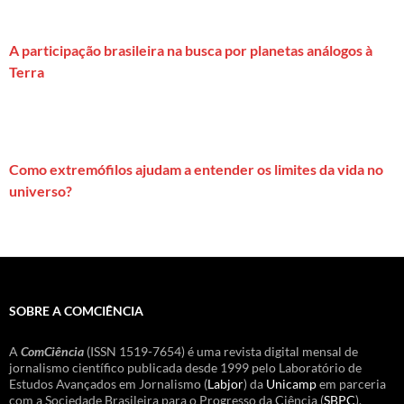
A participação brasileira na busca por planetas análogos à
Terra
Como extremófilos ajudam a entender os limites da vida no
universo?
SOBRE A COMCIÊNCIA
A
ComCiência
(ISSN 1519-7654) é uma revista digital mensal de
jornalismo científico publicada desde 1999 pelo Laboratório de
Estudos Avançados em Jornalismo (
Labjor
) da
Unicamp
em parceria
com a Sociedade Brasileira para o Progresso da Ciência (
SBPC
).