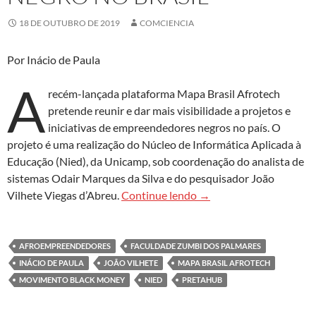
18 DE OUTUBRO DE 2019
COMCIENCIA
Por Inácio de Paula
A
recém-lançada plataforma Mapa Brasil Afrotech
pretende reunir e dar mais visibilidade a projetos e
iniciativas de empreendedores negros no país. O
projeto é uma realização do Núcleo de Informática Aplicada à
Educação (Nied), da Unicamp, sob coordenação do analista de
sistemas Odair Marques da Silva e do pesquisador João
Mapa Brasil Afrotech de
Vilhete Viegas d’Abreu.
Continue lendo
→
AFROEMPREENDEDORES
FACULDADE ZUMBI DOS PALMARES
INÁCIO DE PAULA
JOÃO VILHETE
MAPA BRASIL AFROTECH
MOVIMENTO BLACK MONEY
NIED
PRETAHUB