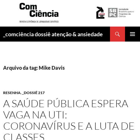
Pesquisar
_comciência dossiê atenção & ansiedade
PULAR
MENU
PARA
PRINCI
O
CONTEÚDO
Arquivo da tag: Mike Davis
RESENHA
,
_DOSSIÊ 217
A SAÚDE PÚBLICA ESPERA
VAGA NA UTI:
CORONAVÍRUS E A LUTA DE
CLASSES