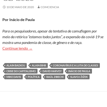
10 DE MAIO DE 2020
COMCIENCIA
Por Inácio de Paula
Para os pesquisadores, apesar da tentativa de camuflagem por
meio da retórica “estamos todos juntos”, a expansão da covid-19 se
mostra uma pandemia de classe, de gênero e de raça.
A saúde pública espera vaga na UTI: coronavírus 
Continue lendo
→
ALAIN BADIOU
ALAIN BIHR
CORONAVÍRUS E A LUTA DE CLASSES
CRISE DO CAPITALISMO
DAVID HARVEY
INÁCIO DE PAULA
MIKE DAVIS
POLÍTICA
RAÚL ZIBECHI
SLAVOJ ŽIŽEK