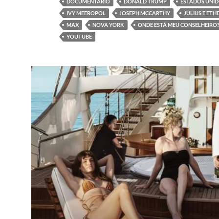
DOCUMENTÁRIO
DONALD TRUMP
ESTADOS UNI
IVY MEEROPOL
JOSEPH MCCARTHY
JULIUS E ET
MAX
NOVA YORK
ONDE ESTÁ MEU CONSELHEIRO
YOUTUBE