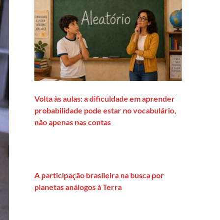
Volta às aulas: a dificuldade em aprender
probabilidade pode estar no vocabulário,
não apenas nas contas
A participação brasileira na busca por
planetas análogos à Terra