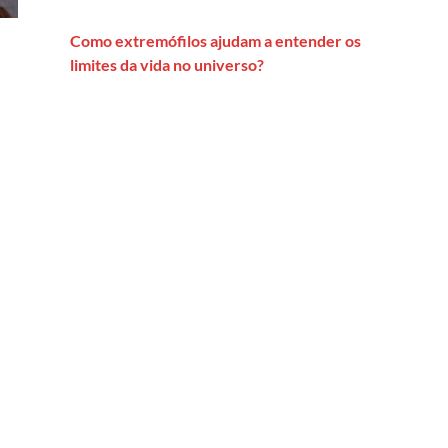
Como extremófilos ajudam a entender os
limites da vida no universo?
ute na era Trump