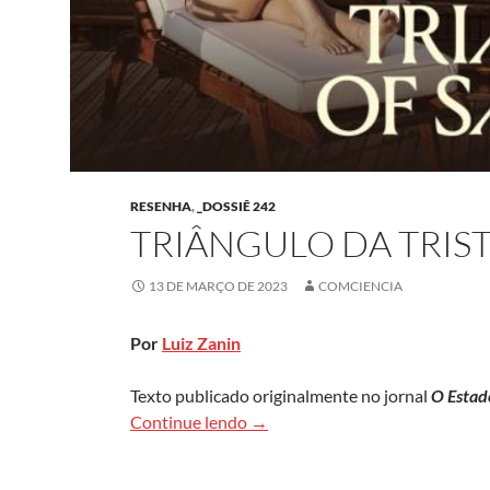
RESENHA
,
_DOSSIÊ 242
TRIÂNGULO DA TRIS
13 DE MARÇO DE 2023
COMCIENCIA
Por
Luiz Zanin
Texto publicado originalmente no jornal
O Estad
Triângulo da Tristeza
Continue lendo
→