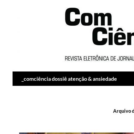
Pesquisar
_comciência dossiê atenção & ansiedade
Arquivo d