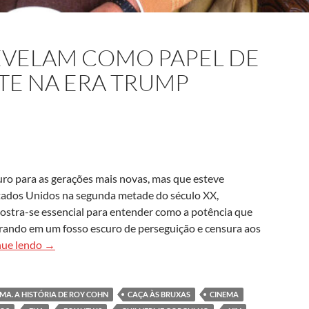
VELAM COMO PAPEL DE
TE NA ERA TRUMP
uro para as gerações mais novas, mas que esteve
stados Unidos na segunda metade do século XX,
mostra-se essencial para entender como a potência que
entrando em um fosso escuro de perseguição e censura aos
Documentários revelam como papel de Roy Cohn reperc
nue lendo
→
IMA. A HISTÓRIA DE ROY COHN
CAÇA ÀS BRUXAS
CINEMA