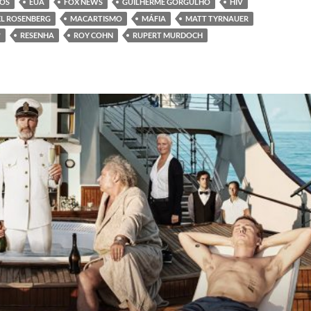
DOS
EUA
FOX NEWS
GUILHERME GORGULHO
HIV
HEL ROSENBERG
MACARTISMO
MÁFIA
MATT TYRNAUER
?
RESENHA
ROY COHN
RUPERT MURDOCH