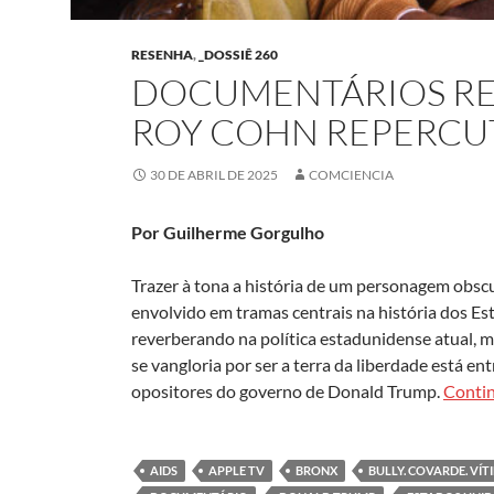
RESENHA
,
_DOSSIÊ 260
DOCUMENTÁRIOS RE
ROY COHN REPERCU
30 DE ABRIL DE 2025
COMCIENCIA
Por Guilherme Gorgulho
Trazer à tona a história de um personagem obsc
envolvido em tramas centrais na história dos E
reverberando na política estadunidense atual, 
se vangloria por ser a terra da liberdade está 
opositores do governo de Donald Trump.
Conti
AIDS
APPLE TV
BRONX
BULLY. COVARDE. VÍT