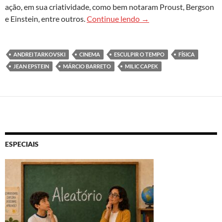
ação, em sua criatividade, como bem notaram Proust, Bergson
Cinemência do tempo
e Einstein, entre outros.
Continue lendo
→
ANDREI TARKOVSKI
CINEMA
ESCULPIR O TEMPO
FÍSICA
JEAN EPSTEIN
MÁRCIO BARRETO
MILIC CAPEK
ESPECIAIS