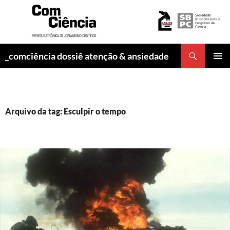
Pesquisar
_comciência dossiê atenção & ansiedade
PULAR
MENU
PARA
PRINCI
O
CONTEÚDO
Arquivo da tag: Esculpir o tempo