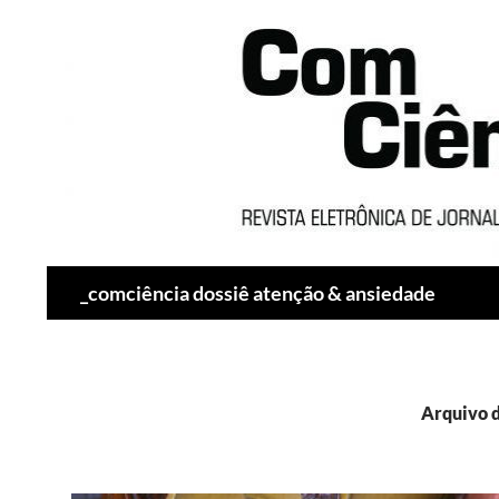
Pesquisar
_comciência dossiê atenção & ansiedade
Arquivo d