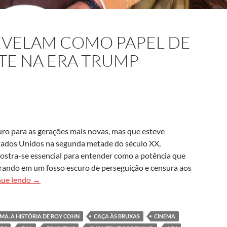
VELAM COMO PAPEL DE
TE NA ERA TRUMP
uro para as gerações mais novas, mas que esteve
stados Unidos na segunda metade do século XX,
mostra-se essencial para entender como a potência que
entrando em um fosso escuro de perseguição e censura aos
Documentários revelam como papel de Roy Cohn reperc
nue lendo
→
IMA. A HISTÓRIA DE ROY COHN
CAÇA ÀS BRUXAS
CINEMA