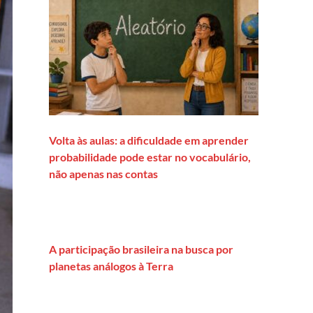
Volta às aulas: a dificuldade em aprender
probabilidade pode estar no vocabulário,
não apenas nas contas
A participação brasileira na busca por
planetas análogos à Terra