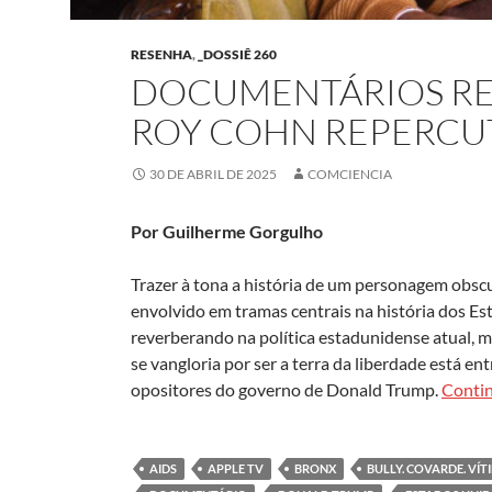
RESENHA
,
_DOSSIÊ 260
DOCUMENTÁRIOS RE
ROY COHN REPERCU
30 DE ABRIL DE 2025
COMCIENCIA
Por Guilherme Gorgulho
Trazer à tona a história de um personagem obsc
envolvido em tramas centrais na história dos E
reverberando na política estadunidense atual, 
se vangloria por ser a terra da liberdade está 
opositores do governo de Donald Trump.
Conti
AIDS
APPLE TV
BRONX
BULLY. COVARDE. VÍT