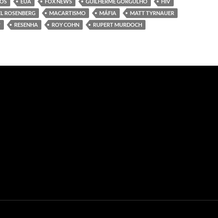
DOS
EUA
FOX NEWS
GUILHERME GORGULHO
HIV
HEL ROSENBERG
MACARTISMO
MÁFIA
MATT TYRNAUER
?
RESENHA
ROY COHN
RUPERT MURDOCH