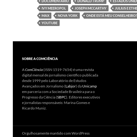
DOCUMENTÁRIO
DONALD TRUMP
ESTADOS UNI
IVY MEEROPOL
JOSEPH MCCARTHY
JULIUS E ET
MAX
NOVA YORK
ONDE ESTÁ MEU CONSELHEIRO
YOUTUBE
SOBRE A COMCIÊNCIA
A
ComCiência
(ISSN 1519-7654) é uma revista
digital mensal de jornalismo científico publicada
desde 1999 pelo Laboratório de Estudos
Avançados em Jornalismo (
Labjor
) da
Unicamp
em parceria com a Sociedade Brasileira para o
Progresso da Ciência (
SBPC
). Editores executivos
e jornalistas responsáveis: Marina Gomes e
Ricardo Muniz.
Orgulhosamente mantido com WordPress