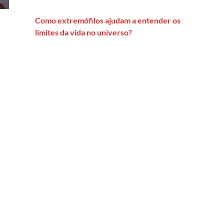
Como extremófilos ajudam a entender os
limites da vida no universo?
ute na era Trump