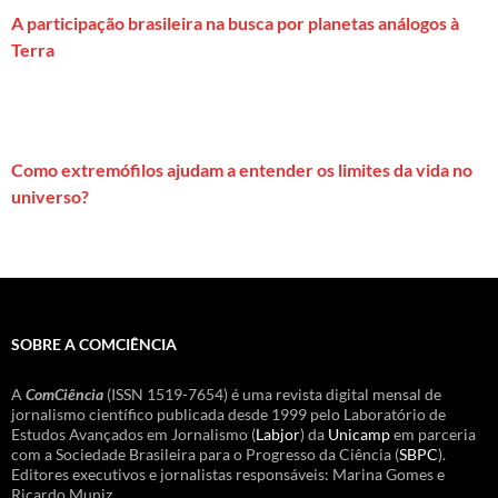
A participação brasileira na busca por planetas análogos à
Terra
Como extremófilos ajudam a entender os limites da vida no
universo?
SOBRE A COMCIÊNCIA
A
ComCiência
(ISSN 1519-7654) é uma revista digital mensal de
jornalismo científico publicada desde 1999 pelo Laboratório de
Estudos Avançados em Jornalismo (
Labjor
) da
Unicamp
em parceria
com a Sociedade Brasileira para o Progresso da Ciência (
SBPC
).
Editores executivos e jornalistas responsáveis: Marina Gomes e
Ricardo Muniz.