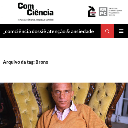
Pesquisar
_comciência dossiê atenção & ansiedade
PULAR
MENU
PARA
PRINCI
O
CONTEÚDO
Arquivo da tag: Bronx