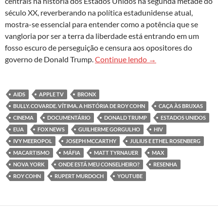
centrais na história dos Estados Unidos na segunda metade do
século XX, reverberando na política estadunidense atual,
mostra-se essencial para entender como a potência que se
vangloria por ser a terra da liberdade está entrando em um
fosso escuro de perseguição e censura aos opositores do
Documentários revel
governo de Donald Trump.
Continue lendo
→
AIDS
APPLE TV
BRONX
BULLY. COVARDE. VÍTIMA. A HISTÓRIA DE ROY COHN
CAÇA ÀS BRUXAS
CINEMA
DOCUMENTÁRIO
DONALD TRUMP
ESTADOS UNIDOS
EUA
FOX NEWS
GUILHERME GORGULHO
HIV
IVY MEEROPOL
JOSEPH MCCARTHY
JULIUS E ETHEL ROSENBERG
MACARTISMO
MÁFIA
MATT TYRNAUER
MAX
NOVA YORK
ONDE ESTÁ MEU CONSELHEIRO?
RESENHA
ROY COHN
RUPERT MURDOCH
YOUTUBE