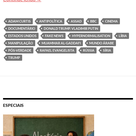
ADAM CURTIS
ANTIPOLÍTICA
ASSAD
BBC
CINEMA
DOCUMENTÁRIO
DONALD TRUMP. VLADIMIR PUTIN
ESTADOS UNIDOS
FAKE NEWS
HYPERNORMALISATION
LÍBIA
MANIPULAÇÃO
MUAMMAR AL-GADDAFI
MUNDO ÁRABE
PÓS-VERDADE
RAFAEL EVANGELISTA
RÚSSIA
SÍRIA
TRUMP
ESPECIAIS