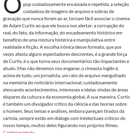
O
pop cuidadosamente encaixada e repetida, a seleção
cuidadosa de imagens de arquivo e sobras de
gravação que nunca foram ao ar, tornam fácil associar o cinema
de Adam Curtis ao que ele busca nos alertar: a corrupção do
real, do fato, da informação, do encadeamento histórico em
benefício de uma mistura histérica e manipulativa entre
realidade e ficção. A escolha irônica desse formato, que por
vezes afasta alguns espectadores descrentes, é a grande força
de Curtis, é o que torna seus documentários tão impactantes e
atuais. Mas não devemos nos enganar, o cineasta inglês é,
acima de tudo, um jornalista, um rato de arquivo mergulhado
na memória do noticiário internacional, cuidadosamente
elencando acontecimentos, interesses e ideias vindas de áreas
díspares da cultura e da economia global. A sua maneira, Curtis
é também um divulgador crítico da ciência e das teorias sobre
o homem. Seus temas e análises, embora pareçam tirados da
cartola, sempre estão em diálogo com intelectuais críticos do
nosso tempo, muitos deles figurando nos próprios filmes.
Hypernormalisation
de Adam Curtis não é sobre
Continue lendo
→