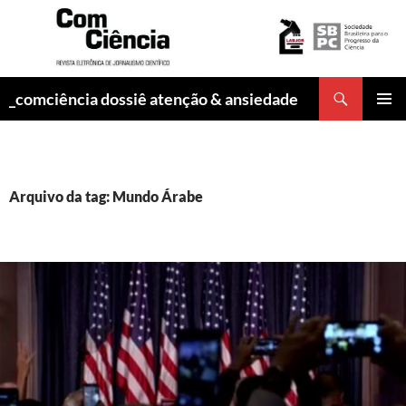
Pesquisar
_comciência dossiê atenção & ansiedade
PULAR
MENU
PARA
PRINCI
O
CONTEÚDO
Arquivo da tag: Mundo Árabe