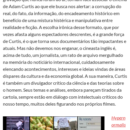
k
p
de Adam Curtis ao que ele busca nos alertar: a corrupção do
real, do fato, da informação, do encadeamento histórico em
benefício de uma mistura histérica e manipulativa entre
realidade e ficção. A escolha irônica desse formato, que por
vezes afasta alguns espectadores descrentes, é a grande força
de Curtis, é o que torna seus documentários tão impactantes e
atuais. Mas não devemos nos enganar, o cineasta inglês é,
acima de tudo, um jornalista, um rato de arquivo mergulhado
na memória do noticiário internacional, cuidadosamente
elencando acontecimentos, interesses e ideias vindas de áreas
díspares da cultura e da economia global. A sua maneira, Curtis
é também um divulgador crítico da ciência e das teorias sobre
o homem. Seus temas e análises, embora pareçam tirados da
cartola, sempre estão em diálogo com intelectuais críticos do
nosso tempo, muitos deles figurando nos próprios filmes.
Hypern
ormalis