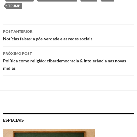
k
p
TRUMP
Navegação
POST ANTERIOR
de
Notícias falsas: a pós-verdade e as redes sociais
posts
PRÓXIMO POST
Política como religião: ciberdemocracia & intolerância nas novas
mídias
ESPECIAIS