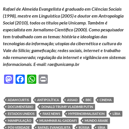
Rafael de Almeida Evangelista é graduado em Ciências Sociais
(1998), mestre em Linguística (2005) e doutor em Antropologia
Social (2010), todos os títulos pela Unicamp. Também é
especialista em Jornalismo Científico (2000). Como pesquisador
tem trabalhado com os temas: história e ideologias das
tecnologias da informação; utopias da cibernética e cultura do
Vale do Silício; gameficação; redes sociais, internet e trabalho
não remunerado; regulação da internet e vigilância em sistemas
informacionais. E-mail: rae@unicamp.br
M
F
W
P
as
ac
h
ri
to
e
at
nt
ADAM CURTIS
ANTIPOLÍTICA
ASSAD
BBC
CINEMA
d
b
s
DOCUMENTÁRIO
DONALD TRUMP. VLADIMIR PUTIN
o
o
A
ESTADOS UNIDOS
FAKE NEWS
HYPERNORMALISATION
LÍBIA
MANIPULAÇÃO
MUAMMAR AL-GADDAFI
MUNDO ÁRABE
n
o
p
PÓS-VERDADE
RAFAEL EVANGELISTA
RÚSSIA
SÍRIA