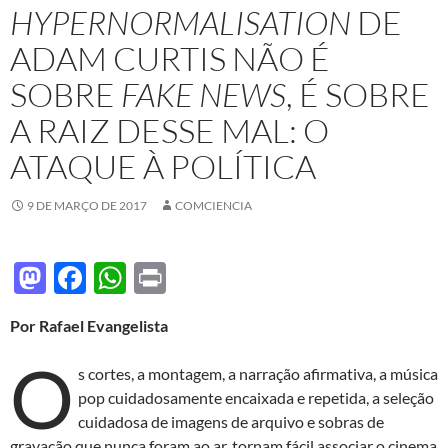
HYPERNORMALISATION
DE
ADAM CURTIS NÃO É
SOBRE
FAKE NEWS
, É SOBRE
A RAIZ DESSE MAL: O
ATAQUE À POLÍTICA
9 DE MARÇO DE 2017
COMCIENCIA
M
F
W
P
as
ac
h
ri
Por Rafael Evangelista
to
e
at
nt
O
d
b
s
s cortes, a montagem, a narração afirmativa, a música
o
o
A
pop cuidadosamente encaixada e repetida, a seleção
cuidadosa de imagens de arquivo e sobras de
n
o
p
gravação que nunca foram ao ar, tornam fácil associar o cinema