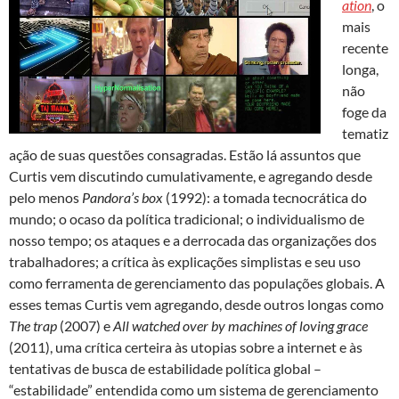
ation
, o
mais
recente
longa,
não
foge da
tematiz
ação de suas questões consagradas. Estão lá assuntos que
Curtis vem discutindo cumulativamente, e agregando desde
pelo menos
Pandora’s box
(1992): a tomada tecnocrática do
mundo; o ocaso da política tradicional; o individualismo de
nosso tempo; os ataques e a derrocada das organizações dos
trabalhadores; a crítica às explicações simplistas e seu uso
como ferramenta de gerenciamento das populações globais. A
esses temas Curtis vem agregando, desde outros longas como
The trap
(2007) e
All watched over by machines of loving grace
(2011), uma crítica certeira às utopias sobre a internet e às
tentativas de busca de estabilidade política global –
“estabilidade” entendida como um sistema de gerenciamento