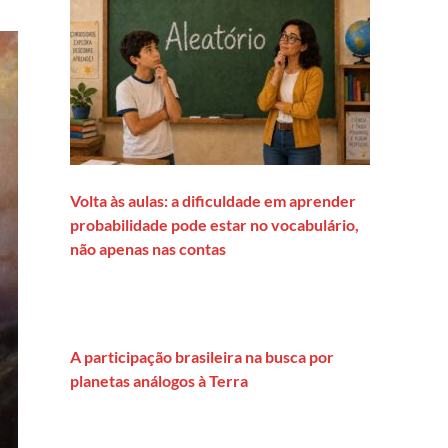
Volta às aulas: a dificuldade em aprender
probabilidade pode estar no vocabulário,
não apenas nas contas
A participação brasileira na busca por
planetas análogos à Terra