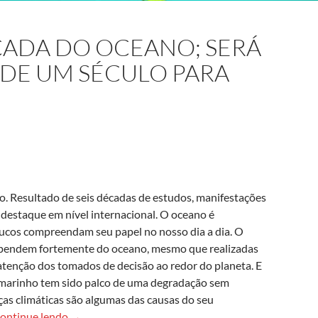
ÉCADA DO OCEANO; SERÁ
DE UM SÉCULO PARA
. Resultado de seis décadas de estudos, manifestações
destaque em nível internacional. O oceano é
cos compreendam seu papel no nosso dia a dia. O
pendem fortemente do oceano, mesmo que realizadas
 atenção dos tomados de decisão ao redor do planeta. E
e marinho tem sido palco de uma degradação sem
as climáticas são algumas das causas do seu
Temos o dia e a década do oceano; será que precisa
ontinue lendo
→