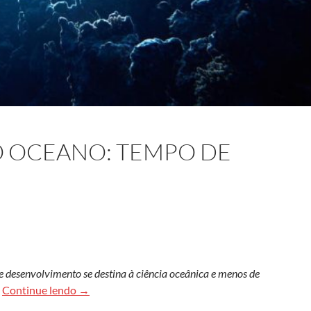
O OCEANO: TEMPO DE
desenvolvimento se destina à ciência oceânica e menos de
Uma Década para o Oceano: tempo de agir
Continue lendo
→