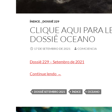
ÍNDICE
,
_DOSSIÊ 229
CLIQUE AQUI PARA 
DOSSIÊ OCEANO
17 DE SETEMBRO DE 2021
COMCIENCIA
Dossiê 229 – Setembro de 2021
Clique aqui para ler todo cont
Continue lendo
→
DOSSIÊ SETEMBRO 2021
ÍNDICE
OCEANO