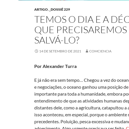
ARTIGO
,
_DOSSIÊ 229
TEMOS O DIA E A D
QUE PRECISAREMOS 
SALVÁ-LO?
14 DE SETEMBRO DE 2021
COMCIENCIA
Por Alexander Turra
E já não era sem tempo… Chegou a vez do oceano
e negociações, o oceano ganhou uma posição de 
importante para toda a humanidade, embora pou
entendimento de que as atividades humanas de
distantes dele, como a agricultura, catapultou a
isso aconteceu, em especial, porque o ambient
precedentes. Poluição, pesca excessiva e mudanç
adoecimento. Algo urgente precisava ser feito.
C