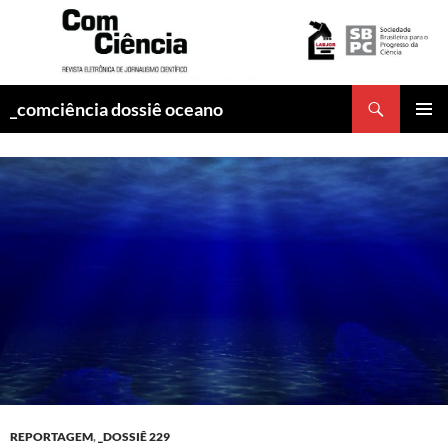
Pesquisar
_comciência dossiê oceano
PULAR
MENU
PARA
PRINCI
O
CONTEÚDO
REPORTAGEM
,
_DOSSIÊ 229