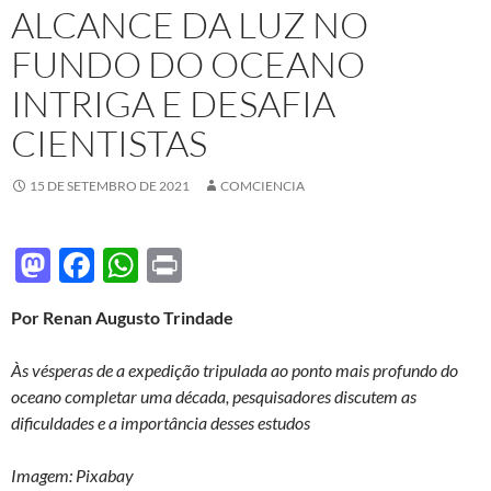
ALCANCE DA LUZ NO
FUNDO DO OCEANO
INTRIGA E DESAFIA
CIENTISTAS
15 DE SETEMBRO DE 2021
COMCIENCIA
M
F
W
P
as
ac
h
ri
Por Renan Augusto Trindade
to
e
at
nt
d
b
s
Às vésperas de a expedição tripulada ao ponto mais profundo do
o
o
A
oceano completar uma década, pesquisadores discutem as
dificuldades e a importância desses estudos
n
o
p
k
p
Imagem: Pixabay