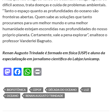
difícil acesso, trata doenças e cuida de problemas ambientais.
“Tanto o espaço quanto as profundidades do oceano são
fronteiras abertas. Quem sabe as soluções que tanto
procuramos para um melhor mundo e uma melhor
humanidade estejam escondidas nas profundidades do nosso
próprio planeta. Certamente, vale a pena explorar”, enaltece o
professor Vanderlei Bagnato.
Renan Augusto Trindade
é formado em física (USP) e aluno da
especialização em jornalismo científico do Labjor/unicamp.
M
F
W
P
as
ac
h
ri
to
e
at
nt
BIOFOTÔNICA
CEPOF
DÉCADA DO OCEANO
LUZ
d
b
s
OCEANO
RENAN AUGUSTO TRINDADE
o
o
A
n
o
p