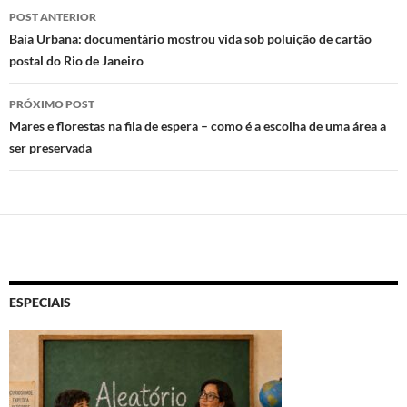
Navegação
POST ANTERIOR
k
p
de
Baía Urbana: documentário mostrou vida sob poluição de cartão
postal do Rio de Janeiro
posts
PRÓXIMO POST
Mares e florestas na fila de espera – como é a escolha de uma área a
ser preservada
ESPECIAIS