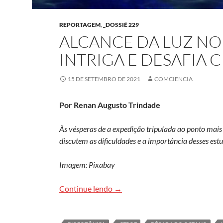
REPORTAGEM
,
_DOSSIÊ 229
ALCANCE DA LUZ N
INTRIGA E DESAFIA C
15 DE SETEMBRO DE 2021
COMCIENCIA
Por Renan Augusto Trindade
Às vésperas de a expedição tripulada ao ponto mai
discutem as dificuldades e a importância desses est
Imagem: Pixabay
Alcance da luz no fundo do ocean
Continue lendo
→