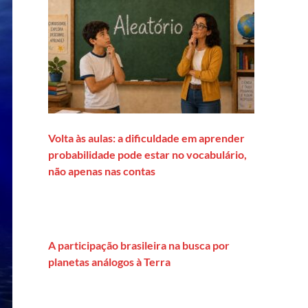
Volta às aulas: a dificuldade em aprender
probabilidade pode estar no vocabulário,
não apenas nas contas
A participação brasileira na busca por
planetas análogos à Terra