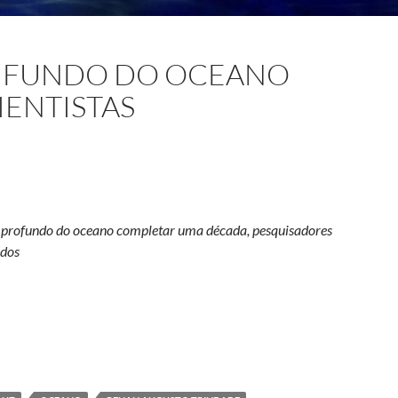
O FUNDO DO OCEANO
IENTISTAS
s profundo do oceano completar uma década, pesquisadores
udos
o intriga e desafia cientistas