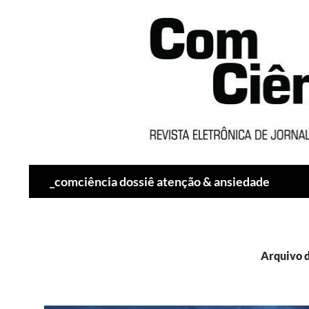
Pesquisar
_comciência dossiê atenção & ansiedade
Arquivo d