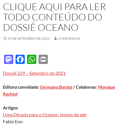
CLIQUE AQUI PARA LER
TODO CONTEÚDO DO
DOSSIÊ OCEANO
17 DE SETEMBRO DE 2021
COMCIENCIA
M
F
W
P
as
ac
h
ri
Dossiê 229 – Setembro de 2021
to
e
at
nt
d
b
s
Editora convidada:
Germana Barata
/ Colaborou:
Monique
o
o
A
Rached
n
o
p
Artigos
k
p
Uma Década para o Oceano: tempo de agir
Fabio Eon