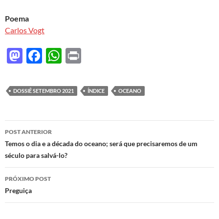
Poema
Carlos Vogt
M
F
W
P
as
ac
h
ri
to
e
at
nt
DOSSIÊ SETEMBRO 2021
ÍNDICE
OCEANO
d
b
s
o
o
A
Navegação
n
o
p
POST ANTERIOR
de
Temos o dia e a década do oceano; será que precisaremos de um
k
p
século para salvá-lo?
posts
PRÓXIMO POST
Preguiça