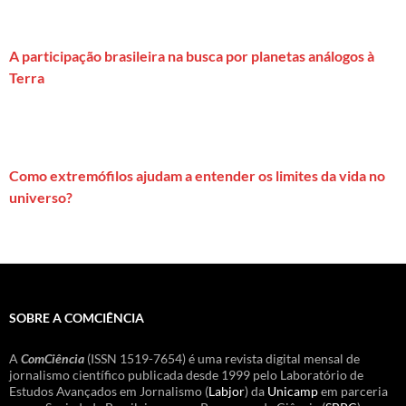
A participação brasileira na busca por planetas análogos à
Terra
Como extremófilos ajudam a entender os limites da vida no
universo?
SOBRE A COMCIÊNCIA
A
ComCiência
(ISSN 1519-7654) é uma revista digital mensal de
jornalismo científico publicada desde 1999 pelo Laboratório de
Estudos Avançados em Jornalismo (
Labjor
) da
Unicamp
em parceria