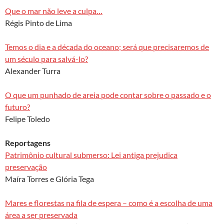
Que o mar não leve a culpa…
Régis Pinto de Lima
Temos o dia e a década do oceano; será que precisaremos de
um século para salvá-lo?
Alexander Turra
O que um punhado de areia pode contar sobre o passado e o
futuro?
Felipe Toledo
Reportagens
Patrimônio cultural submerso: Lei antiga prejudica
preservação
Maíra Torres e Glória Tega
Mares e florestas na fila de espera – como é a escolha de uma
área a ser preservada