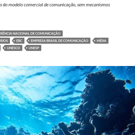
ncia do modelo comercial de comunicação, sem mecanismos
cação brasileiro e os desafios regulatórios para o setor
RÊNCIA NACIONAL DE COMUNICAÇÃO
RIOS
EBC
EMPRESA BRASIL DE COMUNICAÇÃO
MÍDIA
UNESCO
UNESP