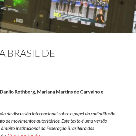
A BRASIL DE
, Danilo Rothberg, Mariana Martins de Carvalho e
ão da discussão internacional sobre o papel da radiodifusão
to de movimentos autoritários. Este texto é uma versão
âmbito institucional da Federação Brasileira das
O Brasil e a Empresa Brasil de Comunicação
ção.
Continue lendo
→