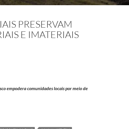
AIS PRESERVAM
AIS E IMATERIAIS
sco empodera comunidades locais por meio de
patrimônios materiais e imateriais