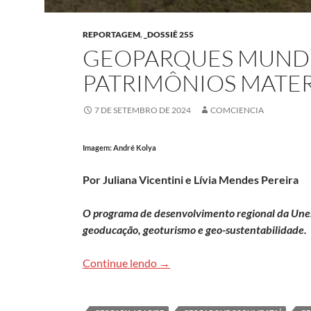
REPORTAGEM
,
_DOSSIÊ 255
GEOPARQUES MUNDI
PATRIMÔNIOS MATERI
7 DE SETEMBRO DE 2024
COMCIENCIA
Imagem: André Kolya
Por Juliana Vicentini e Lívia Mendes Pereira
O programa de desenvolvimento regional da Une
geoducação, geoturismo e geo-sustentabilidade.
Geoparques mundiais preservam 
Continue lendo
→