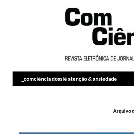
Pesquisar
_comciência dossiê atenção & ansiedade
Arquivo d