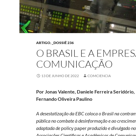
ARTIGO
,
_DOSSIÊ 236
O BRASIL E A EMPRES
COMUNICAÇÃO
13 DE JUNHO DE 2022
COMCIENCIA
Por Jonas Valente, Daniele Ferreira Seridório
Fernando Oliveira Paulino
A desestatização da EBC coloca o Brasil na contram
pública no combate à desinformação e ao crescimen
adaptada de
policy paper
produzido e divulgado no 
Associações Científicas e Acadêmicas de Comunica