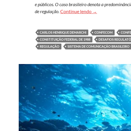
e públicos. O caso brasileiro denota a predominâ
O sistema de comuni
de regulação.
Continue lendo
→
CARLOS HENRIQUE DEMARCHI
CONFECOM
CONFE
CONSTITUIÇÃO FEDERAL DE 1988
DESAFIOS REGULATÓ
REGULAÇÃO
SISTEMA DE COMUNICAÇÃO BRASILEIRO