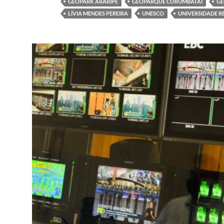
GEOPARK ARARIPE
GEOPARQUE CORUMBATAÍ
GE
LÍVIA MENDES PEREIRA
UNESCO
UNIVERSIDADE R