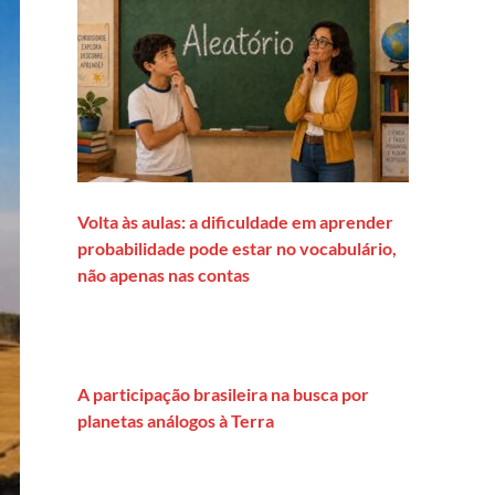
Volta às aulas: a dificuldade em aprender
probabilidade pode estar no vocabulário,
não apenas nas contas
A participação brasileira na busca por
planetas análogos à Terra