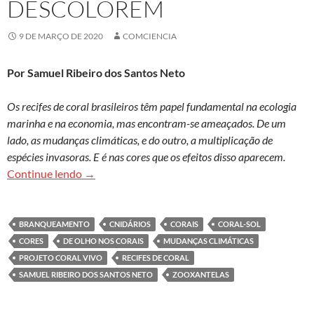
DESCOLOREM
9 DE MARÇO DE 2020
COMCIENCIA
Por Samuel Ribeiro dos Santos Neto
Os recifes de coral brasileiros têm papel fundamental na ecologia
marinha e na economia, mas encontram-se ameaçados. De um
lado, as mudanças climáticas, e do outro, a multiplicação de
espécies invasoras. E é nas cores que os efeitos disso aparecem.
Quando os corais descolorem
Continue lendo
→
BRANQUEAMENTO
CNIDÁRIOS
CORAIS
CORAL-SOL
CORES
DE OLHO NOS CORAIS
MUDANÇAS CLIMÁTICAS
PROJETO CORAL VIVO
RECIFES DE CORAL
SAMUEL RIBEIRO DOS SANTOS NETO
ZOOXANTELAS