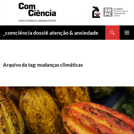
Pesquisar
_comciência dossiê atenção & ansiedade
PULAR
MENU
PARA
PRINCI
O
CONTEÚDO
Arquivo da tag: mudanças climáticas