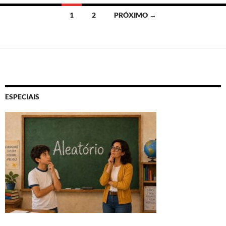
Navegação
1
2
PRÓXIMO →
por
posts
ESPECIAIS