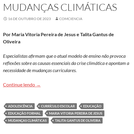
MUDANÇAS CLIMÁTICAS
16 DE OUTUBRO DE 2023
COMCIENCIA
Por Maria Vitoria Pereira de Jesus e Talita Gantus de
Oliveira
Especialistas afirmam que o atual modelo de ensino não provoca
reflexões sobre as causas essenciais da crise climática e apontam a
necessidade de mudanças curriculares.
Jovens terão de agir para mitigar efeitos das mu
Continue lendo
→
ADOLESCÊNCIA
CURRÍCULO ESCOLAR
EDUCAÇÃO
EDUCAÇÃO FORMAL
MARIA VITORIA PEREIRA DE JESUS
MUDANÇAS CLIMÁTICAS
TALITA GANTUS DE OLIVEIRA