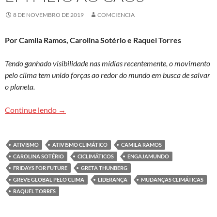
8 DE NOVEMBRO DE 2019
COMCIENCIA
Por Camila Ramos, Carolina Sotério e Raquel Torres
Tendo ganhado visibilidade nas mídias recentemente, o movimento
pelo clima tem unido forças ao redor do mundo em busca de salvar
o planeta.
Ativismo climático: uma possibilidade de futuro
Continue lendo
→
ATIVISMO
ATIVISMO CLIMÁTICO
CAMILA RAMOS
CAROLINA SOTÉRIO
CICLIMÁTICOS
ENGAJAMUNDO
FRIDAYS FOR FUTURE
GRETA THUNBERG
GREVE GLOBAL PELO CLIMA
LIDERANÇA
MUDANÇAS CLIMÁTICAS
RAQUEL TORRES