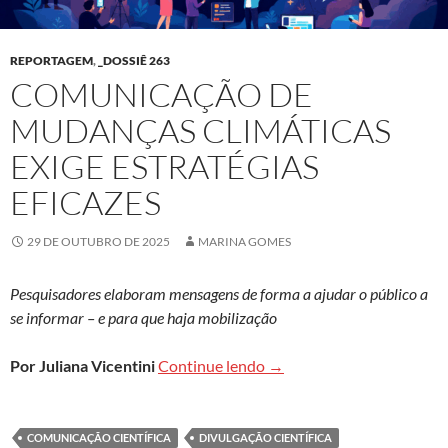
REPORTAGEM
,
_DOSSIÊ 263
COMUNICAÇÃO DE
MUDANÇAS CLIMÁTICAS
EXIGE ESTRATÉGIAS
EFICAZES
29 DE OUTUBRO DE 2025
MARINA GOMES
Pesquisadores elaboram mensagens de forma a ajudar o público a
se informar – e para que haja mobilização
Comunicação de mudanças c
Por Juliana Vicentini
Continue lendo
→
COMUNICAÇÃO CIENTÍFICA
DIVULGAÇÃO CIENTÍFICA