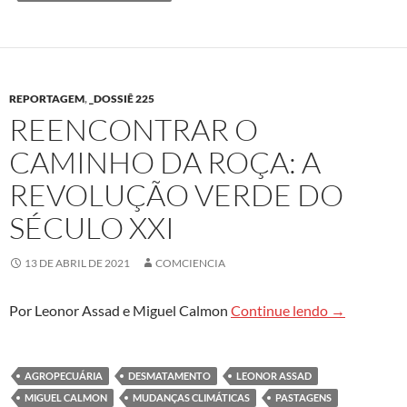
REPORTAGEM
,
_DOSSIÊ 225
REENCONTRAR O
CAMINHO DA ROÇA: A
REVOLUÇÃO VERDE DO
SÉCULO XXI
13 DE ABRIL DE 2021
COMCIENCIA
Reencontrar 
Por Leonor Assad e Miguel Calmon
Continue lendo
→
AGROPECUÁRIA
DESMATAMENTO
LEONOR ASSAD
MIGUEL CALMON
MUDANÇAS CLIMÁTICAS
PASTAGENS