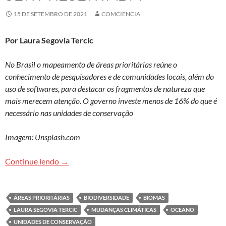
15 DE SETEMBRO DE 2021
COMCIENCIA
Por Laura Segovia Tercic
No Brasil o mapeamento de áreas prioritárias reúne o
conhecimento de pesquisadores e de comunidades locais, além do
uso de softwares, para destacar os fragmentos de natureza que
mais merecem atenção. O governo investe menos de 16% do que é
necessário nas unidades de conservação
Imagem: Unsplash.com
Mares e florestas na fila de espera – como é a e
Continue lendo
→
ÁREAS PRIORITÁRIAS
BIODIVERSIDADE
BIOMAS
LAURA SEGOVIA TERCIC
MUDANÇAS CLIMÁTICAS
OCEANO
UNIDADES DE CONSERVAÇÃO