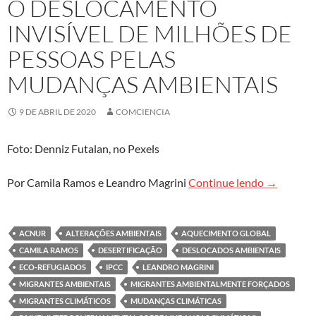
O DESLOCAMENTO
INVISÍVEL DE MILHÕES DE
PESSOAS PELAS
MUDANÇAS AMBIENTAIS
9 DE ABRIL DE 2020
COMCIENCIA
Foto: Denniz Futalan, no Pexels
O deslocam
Por Camila Ramos e Leandro Magrini
Continue lendo
→
ACNUR
ALTERAÇÕES AMBIENTAIS
AQUECIMENTO GLOBAL
CAMILA RAMOS
DESERTIFICAÇÃO
DESLOCADOS AMBIENTAIS
ECO-REFUGIADOS
IPCC
LEANDRO MAGRINI
MIGRANTES AMBIENTAIS
MIGRANTES AMBIENTALMENTE FORÇADOS
MIGRANTES CLIMÁTICOS
MUDANÇAS CLIMÁTICAS