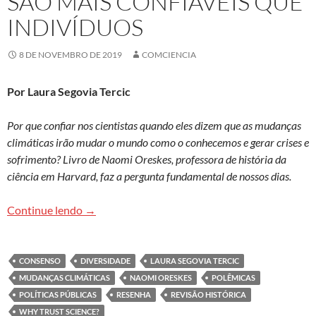
SÃO MAIS CONFIÁVEIS QUE
INDIVÍDUOS
8 DE NOVEMBRO DE 2019
COMCIENCIA
Por Laura Segovia Tercic
Por que confiar nos cientistas quando eles dizem que as mudanças
climáticas irão mudar o mundo como o conhecemos e gerar crises e
sofrimento? Livro de Naomi Oreskes, professora de história da
ciência em Harvard, faz a pergunta fundamental de nossos dias.
Quem foi que disse? Consenso e evidências são 
Continue lendo
→
CONSENSO
DIVERSIDADE
LAURA SEGOVIA TERCIC
MUDANÇAS CLIMÁTICAS
NAOMI ORESKES
POLÊMICAS
POLÍTICAS PÚBLICAS
RESENHA
REVISÃO HISTÓRICA
WHY TRUST SCIENCE?