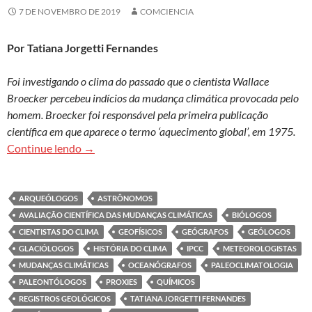
7 DE NOVEMBRO DE 2019
COMCIENCIA
Por Tatiana Jorgetti Fernandes
Foi investigando o clima do passado que o cientista Wallace
Broecker percebeu indícios da mudança climática provocada pelo
homem. Broecker foi responsável pela primeira publicação
científica em que aparece o termo ‘aquecimento global’, em 1975.
Paleoclimatologia busca desvendar o passado d
Continue lendo
→
ARQUEÓLOGOS
ASTRÔNOMOS
AVALIAÇÃO CIENTÍFICA DAS MUDANÇAS CLIMÁTICAS
BIÓLOGOS
CIENTISTAS DO CLIMA
GEOFÍSICOS
GEÓGRAFOS
GEÓLOGOS
GLACIÓLOGOS
HISTÓRIA DO CLIMA
IPCC
METEOROLOGISTAS
MUDANÇAS CLIMÁTICAS
OCEANÓGRAFOS
PALEOCLIMATOLOGIA
PALEONTÓLOGOS
PROXIES
QUÍMICOS
REGISTROS GEOLÓGICOS
TATIANA JORGETTI FERNANDES