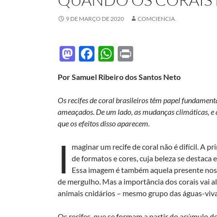
9 DE MARÇO DE 2020
COMCIENCIA
M
F
W
P
as
ac
h
ri
Por Samuel Ribeiro dos Santos Neto
to
e
at
nt
d
b
s
Os recifes de coral brasileiros têm papel fundamen
o
o
A
ameaçados. De um lado, as mudanças climáticas, e do
que os efeitos disso aparecem.
n
o
p
I
k
p
maginar um recife de coral não é difícil. A
de formatos e cores, cuja beleza se destaca e
Essa imagem é também aquela presente nos f
de mergulho. Mas a importância dos corais vai a
animais cnidários – mesmo grupo das águas-viv
Os recifes, que se formam a partir do acúmulo 