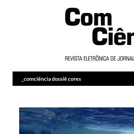
Pesquisar
_comciência dossiê cores