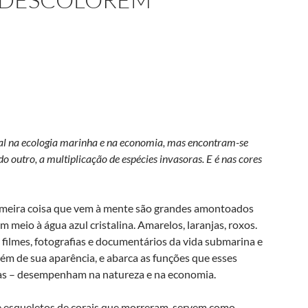
tal na ecologia marinha e na economia, mas encontram-se
 outro, a multiplicação de espécies invasoras. E é nas cores
 primeira coisa que vem à mente são grandes amontoados
m meio à água azul cristalina. Amarelos, laranjas, roxos.
ilmes, fotografias e documentários da vida submarina e
lém de sua aparência, e abarca as funções que esses
as – desempenham na natureza e na economia.
de esqueletos de corais que morreram, servem como