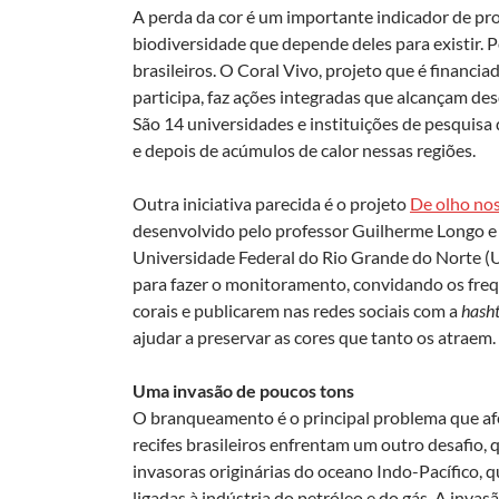
A perda da cor é um importante indicador de pr
biodiversidade que depende deles para existir. P
brasileiros. O Coral Vivo, projeto que é financi
participa, faz ações integradas que alcançam de
São 14 universidades e instituições de pesquis
e depois de acúmulos de calor nessas regiões.
Outra iniciativa parecida é o projeto
De olho nos
desenvolvido pelo professor Guilherme Longo e 
Universidade Federal do Rio Grande do Norte (UF
para fazer o monitoramento, convidando os frequ
corais e publicarem nas redes sociais com a
hash
ajudar a preservar as cores que tanto os atraem.
Uma invasão de poucos tons
O branqueamento é o principal problema que afe
recifes brasileiros enfrentam um outro desafio, q
invasoras originárias do oceano Indo-Pacífico, 
ligadas à indústria do petróleo e do gás. A inv