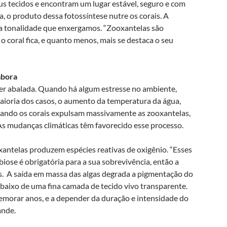
s tecidos e encontram um lugar estável, seguro e com
a, o produto dessa fotossíntese nutre os corais. A
 na tonalidade que enxergamos. “Zooxantelas são
coral fica, e quanto menos, mais se destaca o seu
mbora
ser abalada. Quando há algum estresse no ambiente,
aioria dos casos, o aumento da temperatura da água,
ando os corais expulsam massivamente as zooxantelas,
s mudanças climáticas têm favorecido esse processo.
xantelas produzem espécies reativas de oxigênio. “Esses
iose é obrigatória para a sua sobrevivência, então a
s. A saída em massa das algas degrada a pigmentação do
 baixo de uma fina camada de tecido vivo transparente.
demorar anos, e a depender da duração e intensidade do
ande.