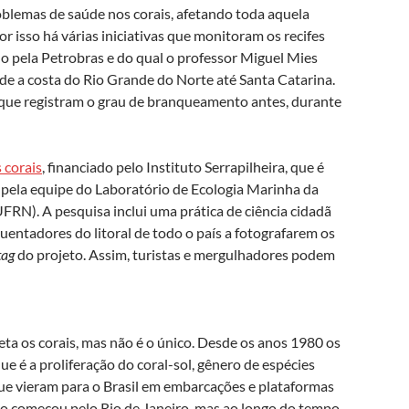
oblemas de saúde nos corais, afetando toda aquela
or isso há várias iniciativas que monitoram os recifes
ado pela Petrobras e do qual o professor Miguel Mies
sde a costa do Rio Grande do Norte até Santa Catarina.
a que registram o grau de branqueamento antes, durante
 corais
, financiado pelo Instituto Serrapilheira, que é
pela equipe do Laboratório de Ecologia Marinha da
RN). A pesquisa inclui uma prática de ciência cidadã
entadores do litoral de todo o país a fotografarem os
tag
do projeto. Assim, turistas e mergulhadores podem
ta os corais, mas não é o único. Desde os anos 1980 os
ue é a proliferação do coral-sol, gênero de espécies
que vieram para o Brasil em embarcações e plataformas
asão começou pelo Rio de Janeiro, mas ao longo do tempo