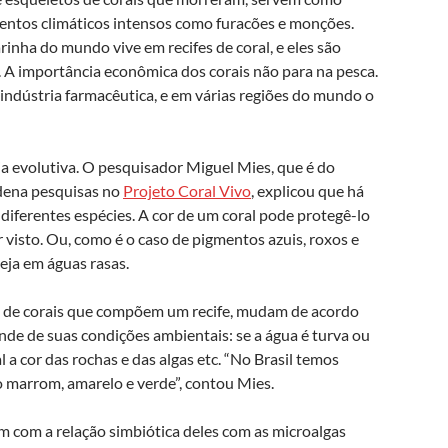
ventos climáticos intensos como furacões e monções.
inha do mundo vive em recifes de coral, e eles são
 A importância econômica dos corais não para na pesca.
indústria farmacêutica, e em várias regiões do mundo o
ia evolutiva. O pesquisador Miguel Mies, que é do
dena pesquisas no
Projeto Coral Vivo
, explicou que há
 diferentes espécies. A cor de um coral pode protegê-lo
r visto. Ou, como é o caso de pigmentos azuis, roxos e
eja em águas rasas.
es de corais que compõem um recife, mudam de acordo
nde de suas condições ambientais: se a água é turva ou
l a cor das rochas e das algas etc. “No Brasil temos
o marrom, amarelo e verde”, contou Mies.
ém com a relação simbiótica deles com as microalgas