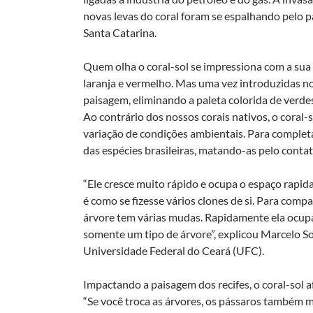
novas levas do coral foram se espalhando pelo pa
Santa Catarina.
Quem olha o coral-sol se impressiona com a sua 
laranja e vermelho. Mas uma vez introduzidas no 
paisagem, eliminando a paleta colorida de verde
Ao contrário dos nossos corais nativos, o coral
variação de condições ambientais. Para completar
das espécies brasileiras, matando-as pelo contat
“Ele cresce muito rápido e ocupa o espaço rap
é como se fizesse vários clones de si. Para comp
árvore tem várias mudas. Rapidamente ela ocupa
somente um tipo de árvore”, explicou Marcelo So
Universidade Federal do Ceará (UFC).
Impactando a paisagem dos recifes, o coral-sol 
“Se você troca as árvores, os pássaros também 