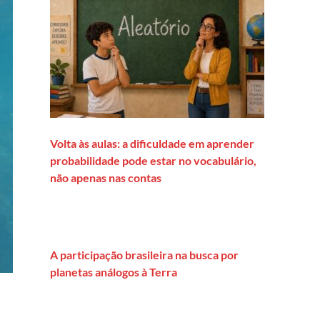
Volta às aulas: a dificuldade em aprender
probabilidade pode estar no vocabulário,
não apenas nas contas
A participação brasileira na busca por
planetas análogos à Terra