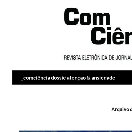
Pesquisar
_comciência dossiê atenção & ansiedade
Arquivo d