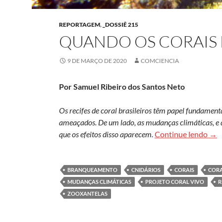
REPORTAGEM
,
_DOSSIÊ 215
QUANDO OS CORAIS
9 DE MARÇO DE 2020
COMCIENCIA
Por Samuel Ribeiro dos Santos Neto
Os recifes de coral brasileiros têm papel fundamen
ameaçados. De um lado, as mudanças climáticas, e do
Qua
que os efeitos disso aparecem.
Continue lendo
→
BRANQUEAMENTO
CNIDÁRIOS
CORAIS
CORA
MUDANÇAS CLIMÁTICAS
PROJETO CORAL VIVO
R
ZOOXANTELAS