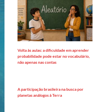
Volta às aulas: a dificuldade em aprender
probabilidade pode estar no vocabulário,
não apenas nas contas
A participação brasileira na busca por
planetas análogos à Terra