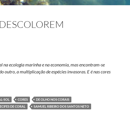
 DESCOLOREM
tal na ecologia marinha e na economia, mas encontram-se
 outro, a multiplicação de espécies invasoras. E é nas cores
ndo os corais descolorem
L-SOL
CORES
DE OLHO NOS CORAIS
ECIFES DE CORAL
SAMUEL RIBEIRO DOS SANTOS NETO