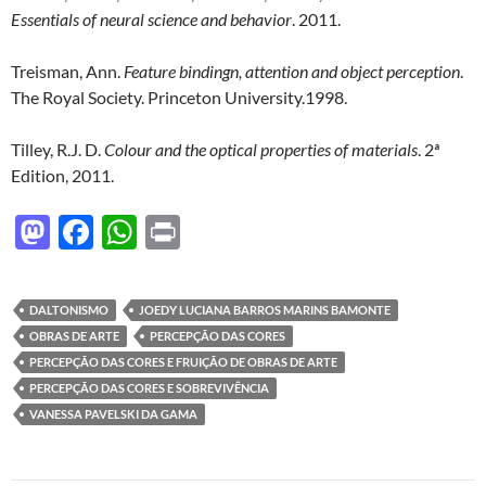
Essentials of neural science and behavior
. 2011.
Treisman, Ann.
Feature bindingn, attention and object perception
.
The Royal Society. Princeton University.1998.
Tilley, R.J. D.
Colour and the optical properties of materials
. 2ª
Edition, 2011.
M
F
W
P
as
ac
h
ri
to
e
at
nt
DALTONISMO
JOEDY LUCIANA BARROS MARINS BAMONTE
d
b
s
OBRAS DE ARTE
PERCEPÇÃO DAS CORES
o
o
A
PERCEPÇÃO DAS CORES E FRUIÇÃO DE OBRAS DE ARTE
PERCEPÇÃO DAS CORES E SOBREVIVÊNCIA
n
o
p
VANESSA PAVELSKI DA GAMA
k
p