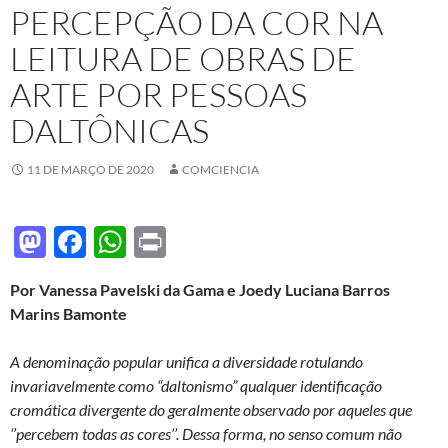
PERCEPÇÃO DA COR NA
LEITURA DE OBRAS DE
ARTE POR PESSOAS
DALTÔNICAS
11 DE MARÇO DE 2020
COMCIENCIA
M
F
W
P
as
ac
h
ri
Por Vanessa Pavelski da Gama e Joedy Luciana Barros
to
e
at
nt
Marins Bamonte
d
b
s
o
o
A
A denominação popular unifica a diversidade rotulando
invariavelmente como “daltonismo” qualquer identificação
n
o
p
cromática divergente do geralmente observado por aqueles que
k
p
‘’percebem todas as cores’’. Dessa forma, no senso comum não