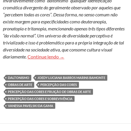
invariavelmente como “daltonismo” qualquer identificação
cromática divergente do geralmente observado por aqueles que
‘’percebem todas as cores’’. Dessa forma, no senso comum não
existe margem para especificidades como deuteranopia,
pronatopia e tritanopia, mencionando apenas três tipos diferentes
“da visão normal”. Um universo de diversidade perceptiva é
trivializado e isso é problemático para a própria integração de tal
diversidade na sociedade ativa, que consome cultura visual
Percepção da cor na leitura de obra
diariamente.
Continue lendo
→
DALTONISMO
JOEDY LUCIANA BARROS MARINS BAMONTE
OBRAS DE ARTE
PERCEPÇÃO DAS CORES
PERCEPÇÃO DAS CORES E FRUIÇÃO DE OBRAS DE ARTE
PERCEPÇÃO DAS CORES E SOBREVIVÊNCIA
VANESSA PAVELSKI DA GAMA