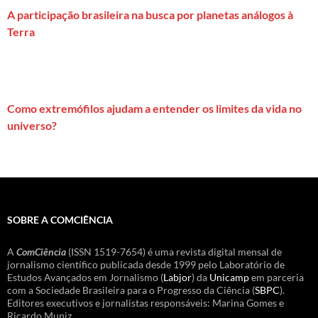
A participação brasileira na busca por planetas análogos à
Terra
Como extremófilos ajudam a entender os limites da vida no
universo?
SOBRE A COMCIÊNCIA
A
ComCiência
(ISSN 1519-7654) é uma revista digital mensal de
jornalismo científico publicada desde 1999 pelo Laboratório de
Estudos Avançados em Jornalismo (
Labjor
) da
Unicamp
em parceria
com a Sociedade Brasileira para o Progresso da Ciência (
SBPC
).
Editores executivos e jornalistas responsáveis: Marina Gomes e
Ricardo Muniz.