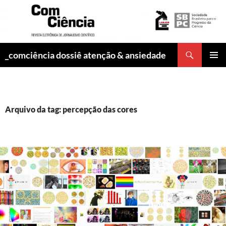
Pesquisar
_comciência dossiê atenção & ansiedade
PULAR
MENU
PARA
PRINCI
O
CONTEÚDO
Arquivo da tag: percepção das cores