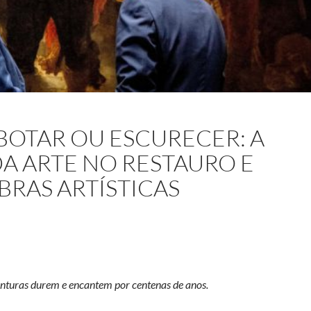
BOTAR OU ESCURECER: A
DA ARTE NO RESTAURO E
RAS ARTÍSTICAS
inturas durem e encantem por centenas de anos.
cer: a ciência a serviço da arte no restauro e conservação de obras