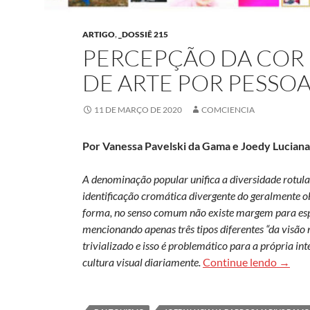
ARTIGO
,
_DOSSIÊ 215
PERCEPÇÃO DA COR 
DE ARTE POR PESSO
11 DE MARÇO DE 2020
COMCIENCIA
Por Vanessa Pavelski da Gama e Joedy Lucian
A denominação popular unifica a diversidade rotul
identificação cromática divergente do geralmente ob
forma, no senso comum não existe margem para espe
mencionando apenas três tipos diferentes “da visão
trivializado e isso é problemático para a própria in
Percep
cultura visual diariamente.
Continue lendo
→