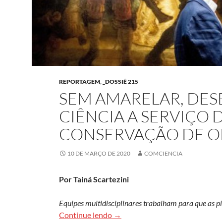
REPORTAGEM
,
_DOSSIÊ 215
SEM AMARELAR, DES
CIÊNCIA A SERVIÇO 
CONSERVAÇÃO DE OB
10 DE MARÇO DE 2020
COMCIENCIA
Por Tainá Scartezini
Equipes multidisciplinares trabalham para que as p
Sem amarelar, desbotar ou escure
Continue lendo
→