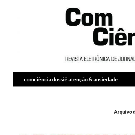
Pesquisar
_comciência dossiê atenção & ansiedade
Arquivo d