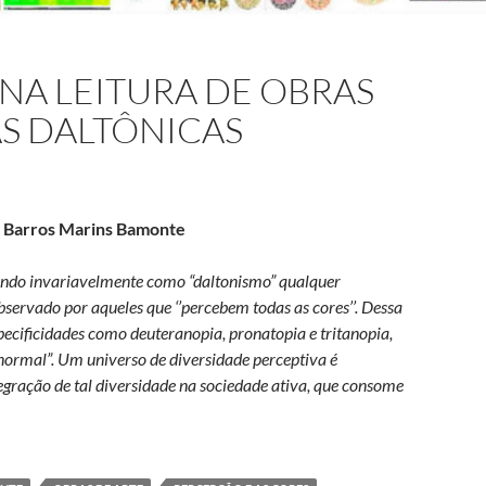
NA LEITURA DE OBRAS
AS DALTÔNICAS
a Barros Marins Bamonte
ando invariavelmente como “daltonismo” qualquer
servado por aqueles que ‘’percebem todas as cores’’. Dessa
cificidades como deuteranopia, pronatopia e tritanopia,
 normal”. Um universo de diversidade perceptiva é
tegração de tal diversidade na sociedade ativa, que consome
ção da cor na leitura de obras de arte por pessoas daltônicas