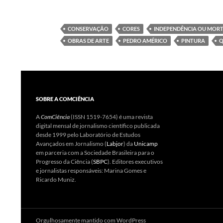
CONSERVAÇÃO
CORES
INDEPENDÊNCIA OU MOR
OBRAS DE ARTE
PEDRO AMÉRICO
PINTURA
Q
SOBRE A COMCIÊNCIA
A
ComCiência
(ISSN 1519-7654) é uma revista
digital mensal de jornalismo científico publicada
desde 1999 pelo Laboratório de Estudos
Avançados em Jornalismo (
Labjor
) da
Unicamp
em parceria com a Sociedade Brasileira para o
Progresso da Ciência (
SBPC
). Editores executivos
e jornalistas responsáveis: Marina Gomes e
Ricardo Muniz.
Orgulhosamente mantido com WordPress