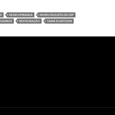
TE
MUSEU IPIRANGA
MUSEU PAULISTA DA USP
UADROS
RESTAURAÇÃO
TAINÁ SCARTEZINI