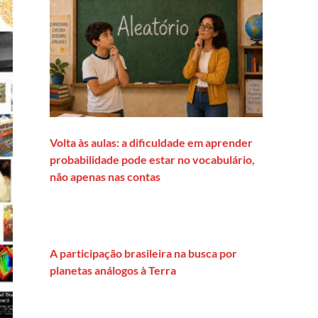
Volta às aulas: a dificuldade em aprender
probabilidade pode estar no vocabulário,
não apenas nas contas
A participação brasileira na busca por
planetas análogos à Terra