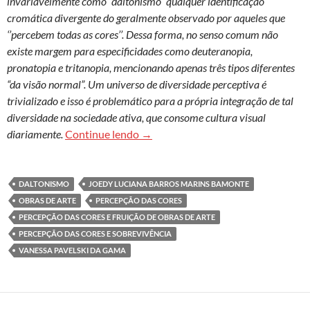
invariavelmente como “daltonismo” qualquer identificação
cromática divergente do geralmente observado por aqueles que
‘’percebem todas as cores’’. Dessa forma, no senso comum não
existe margem para especificidades como deuteranopia,
pronatopia e tritanopia, mencionando apenas três tipos diferentes
“da visão normal”. Um universo de diversidade perceptiva é
trivializado e isso é problemático para a própria integração de tal
diversidade na sociedade ativa, que consome cultura visual
Percepção da cor na leitura de obra
diariamente.
Continue lendo
→
DALTONISMO
JOEDY LUCIANA BARROS MARINS BAMONTE
OBRAS DE ARTE
PERCEPÇÃO DAS CORES
PERCEPÇÃO DAS CORES E FRUIÇÃO DE OBRAS DE ARTE
PERCEPÇÃO DAS CORES E SOBREVIVÊNCIA
VANESSA PAVELSKI DA GAMA