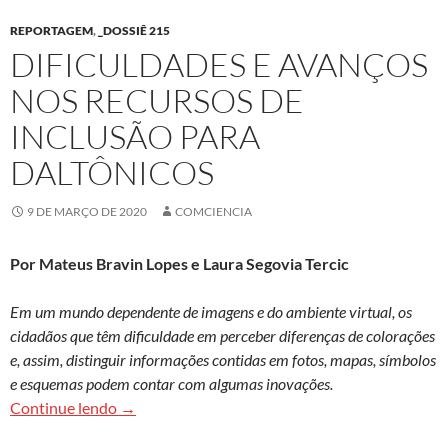
REPORTAGEM
,
_DOSSIÊ 215
DIFICULDADES E AVANÇOS
NOS RECURSOS DE
INCLUSÃO PARA
DALTÔNICOS
9 DE MARÇO DE 2020
COMCIENCIA
Por Mateus Bravin Lopes e Laura Segovia Tercic
Em um mundo dependente de imagens e do ambiente virtual, os
cidadãos que têm dificuldade em perceber diferenças de colorações
e, assim, distinguir informações contidas em fotos, mapas, símbolos
e esquemas podem contar com algumas inovações.
Dificuldades e avanços nos recursos de inclusão
Continue lendo
→