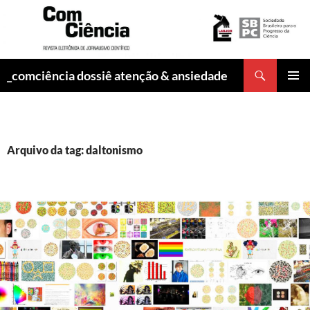
Pesquisar
_comciência dossiê atenção & ansiedade
PULAR
MENU
PARA
PRINCI
O
CONTEÚDO
Arquivo da tag: daltonismo