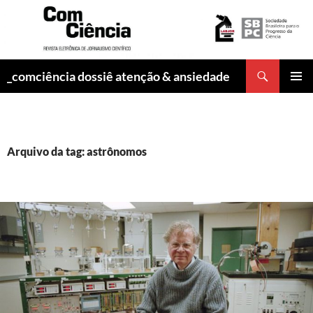
Pesquisar
_comciência dossiê atenção & ansiedade
PULAR
MENU
PARA
PRINCI
O
CONTEÚDO
Arquivo da tag: astrônomos