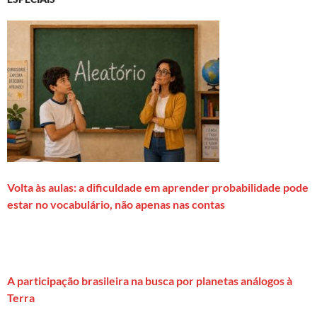
Volta às aulas: a dificuldade em aprender probabilidade pode
estar no vocabulário, não apenas nas contas
A participação brasileira na busca por planetas análogos à
Terra