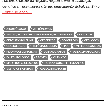
homem. Broecker foi responsável pela primeira publicação
científica em que aparece o termo ‘aquecimento global’, em 1975.
Paleoclimatologia busca desvendar o passado d
Continue lendo
→
ARQUEÓLOGOS
ASTRÔNOMOS
AVALIAÇÃO CIENTÍFICA DAS MUDANÇAS CLIMÁTICAS
BIÓLOGOS
CIENTISTAS DO CLIMA
GEOFÍSICOS
GEÓGRAFOS
GEÓLOGOS
GLACIÓLOGOS
HISTÓRIA DO CLIMA
IPCC
METEOROLOGISTAS
MUDANÇAS CLIMÁTICAS
OCEANÓGRAFOS
PALEOCLIMATOLOGIA
PALEONTÓLOGOS
PROXIES
QUÍMICOS
REGISTROS GEOLÓGICOS
TATIANA JORGETTI FERNANDES
VESTÍGIOS NATURAIS
WALLACE BROECKER
ESPECIAIS