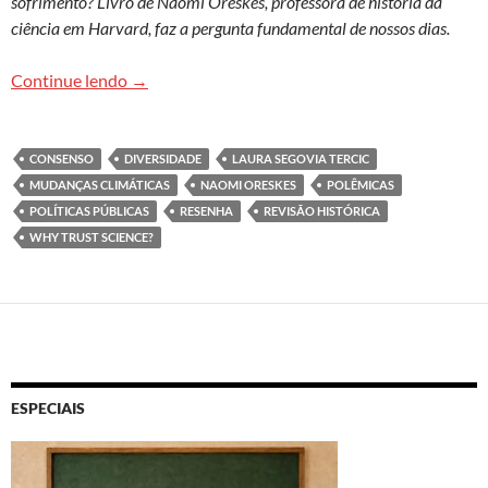
sofrimento? Livro de Naomi Oreskes, professora de história da
ciência em Harvard, faz a pergunta fundamental de nossos dias.
Quem foi que disse? Consenso e evidências são 
Continue lendo
→
CONSENSO
DIVERSIDADE
LAURA SEGOVIA TERCIC
MUDANÇAS CLIMÁTICAS
NAOMI ORESKES
POLÊMICAS
POLÍTICAS PÚBLICAS
RESENHA
REVISÃO HISTÓRICA
WHY TRUST SCIENCE?
ESPECIAIS