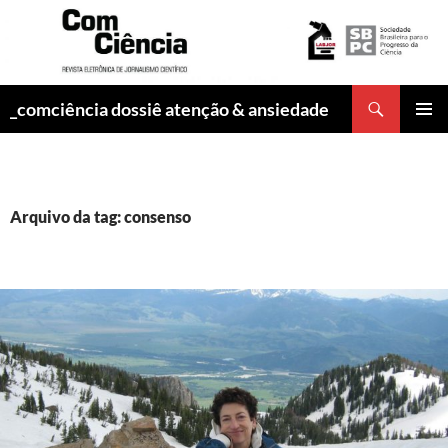
Pesquisar
_comciência dossiê atenção & ansiedade
PULAR
MENU
PARA
PRINCI
O
CONTEÚDO
Arquivo da tag: consenso