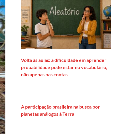
Volta às aulas: a dificuldade em aprender
probabilidade pode estar no vocabulário,
não apenas nas contas
A participação brasileira na busca por
planetas análogos à Terra