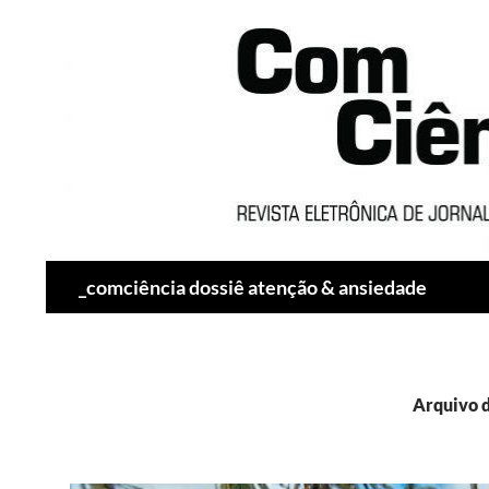
Pesquisar
_comciência dossiê atenção & ansiedade
Arquivo d