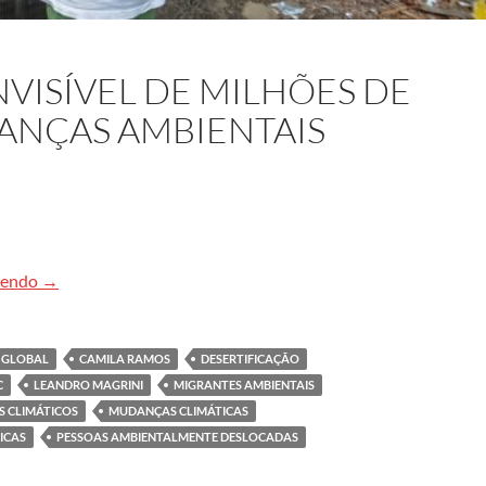
VISÍVEL DE MILHÕES DE
ANÇAS AMBIENTAIS
O deslocamento invisível de milhões de pessoas pelas muda
lendo
→
 GLOBAL
CAMILA RAMOS
DESERTIFICAÇÃO
C
LEANDRO MAGRINI
MIGRANTES AMBIENTAIS
S CLIMÁTICOS
MUDANÇAS CLIMÁTICAS
ICAS
PESSOAS AMBIENTALMENTE DESLOCADAS