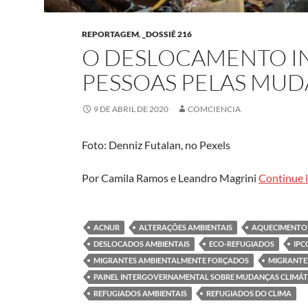
REPORTAGEM
,
_DOSSIÊ 216
O DESLOCAMENTO IN
PESSOAS PELAS MUD
9 DE ABRIL DE 2020
COMCIENCIA
Foto: Denniz Futalan, no Pexels
Por Camila Ramos e Leandro Magrini
Continue 
ACNUR
ALTERAÇÕES AMBIENTAIS
AQUECIMENTO
DESLOCADOS AMBIENTAIS
ECO-REFUGIADOS
IPC
MIGRANTES AMBIENTALMENTE FORÇADOS
MIGRANTE
PAINEL INTERGOVERNAMENTAL SOBRE MUDANÇAS CLIMÁT
REFUGIADOS AMBIENTAIS
REFUGIADOS DO CLIMA