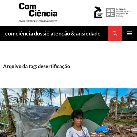
Pesquisar
_comciência dossiê atenção & ansiedade
PULAR
MENU
PARA
PRINCI
O
CONTEÚDO
Arquivo da tag: desertificação