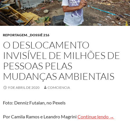
REPORTAGEM
,
_DOSSIÊ 216
O DESLOCAMENTO
INVISÍVEL DE MILHÕES DE
PESSOAS PELAS
MUDANÇAS AMBIENTAIS
9 DE ABRIL DE 2020
COMCIENCIA
Foto: Denniz Futalan, no Pexels
O deslocam
Por Camila Ramos e Leandro Magrini
Continue lendo
→