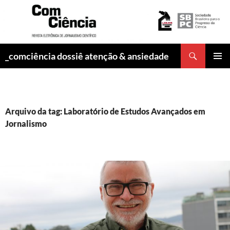
Pesquisar
_comciência dossiê atenção & ansiedade
PULAR
MENU
PARA
PRINCI
O
CONTEÚDO
Arquivo da tag: Laboratório de Estudos Avançados em
Jornalismo