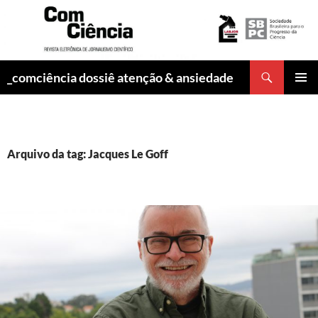
Pesquisar
_comciência dossiê atenção & ansiedade
PULAR
MENU
PARA
PRINCI
O
CONTEÚDO
Arquivo da tag: Jacques Le Goff