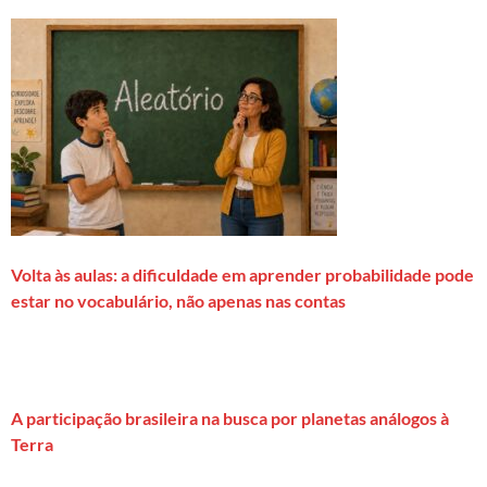
Volta às aulas: a dificuldade em aprender probabilidade pode
estar no vocabulário, não apenas nas contas
A participação brasileira na busca por planetas análogos à
Terra