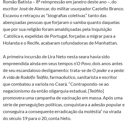
Romão Batista – 8ª reimpressão em janeiro deste ano –, do
escritor José de Alencar, do militar usurpador Castello Branco.
Escavou e retraçou as “biografias coletivas” tanto das
abençoadas pessoas que forjaram o samba quanto daquelas
que por sua religião foram amaldiçoadas pela Inquisição
Católica e, expelidas de Portugal, forçadas a migrar para a
Holanda e o Recife, acabaram cofundadoras de Manhattan.
A primeira incursão de Lira Neto nesta seara havia sido
empreendida ainda em seus tempos n’
O Povo
, dois anos antes
de seu escandaloso desligamento: trata-se de
O poder e a peste:
A vida de Rodolfo Teófilo
, farmacêutico, sanitarista e escritor
que combateu a varíola no Ceará. “Contrapondo-se ao
negacionismo da então oligarquia estadual, [Teófilo]
promovera uma campanha de vacinação em massa. Após uma
série de perseguições políticas, conquistara a adesão popular e
conseguira a consequente erradicação da moléstia” na virada
do século 19 para o 20, conta Neto.