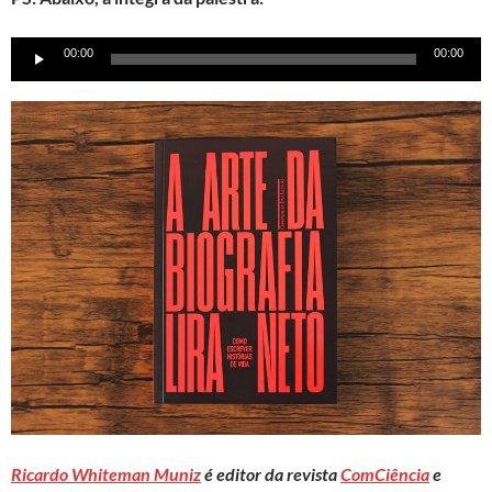
Tocador
00:00
00:00
de
áudio
Ricardo Whiteman Muniz
é editor da revista
ComCiência
e