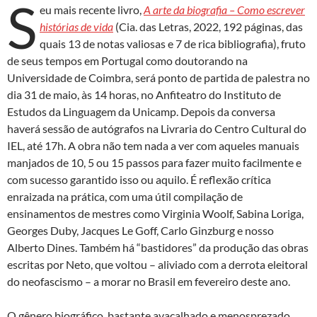
S
eu mais recente livro,
A arte da biografia – Como escrever
histórias de vida
(Cia. das Letras, 2022, 192 páginas, das
quais 13 de notas valiosas e 7 de rica bibliografia), fruto
de seus tempos em Portugal como doutorando na
Universidade de Coimbra, será ponto de partida de palestra no
dia 31 de maio, às 14 horas, no Anfiteatro do Instituto de
Estudos da Linguagem da Unicamp. Depois da conversa
haverá sessão de autógrafos na Livraria do Centro Cultural do
IEL, até 17h. A obra não tem nada a ver com aqueles manuais
manjados de 10, 5 ou 15 passos para fazer muito facilmente e
com sucesso garantido isso ou aquilo. É reflexão crítica
enraizada na prática, com uma útil compilação de
ensinamentos de mestres como Virginia Woolf, Sabina Loriga,
Georges Duby, Jacques Le Goff, Carlo Ginzburg e nosso
Alberto Dines. Também há “bastidores” da produção das obras
escritas por Neto, que voltou – aliviado com a derrota eleitoral
do neofascismo – a morar no Brasil em fevereiro deste ano.
O gênero biográfico, bastante avacalhado e menosprezado,