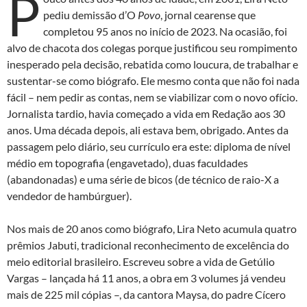
P
pediu demissão d’O
Povo
, jornal cearense que
completou 95 anos no início de 2023. Na ocasião, foi
alvo de chacota dos colegas porque justificou seu rompimento
inesperado pela decisão, rebatida como loucura, de trabalhar e
sustentar-se como biógrafo. Ele mesmo conta que não foi nada
fácil – nem pedir as contas, nem se viabilizar com o novo ofício.
Jornalista tardio, havia começado a vida em Redação aos 30
anos. Uma década depois, ali estava bem, obrigado. Antes da
passagem pelo diário, seu currículo era este: diploma de nível
médio em topografia (engavetado), duas faculdades
(abandonadas) e uma série de bicos (de técnico de raio-X a
vendedor de hambúrguer).
Nos mais de 20 anos como biógrafo, Lira Neto acumula quatro
prêmios Jabuti, tradicional reconhecimento de excelência do
meio editorial brasileiro. Escreveu sobre a vida de Getúlio
Vargas – lançada há 11 anos, a obra em 3 volumes já vendeu
mais de 225 mil cópias –, da cantora Maysa, do padre Cícero