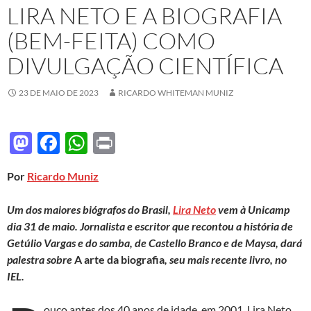
LIRA NETO E A BIOGRAFIA
(BEM-FEITA) COMO
DIVULGAÇÃO CIENTÍFICA
23 DE MAIO DE 2023
RICARDO WHITEMAN MUNIZ
M
F
W
P
as
ac
h
ri
Por
Ricardo Muniz
to
e
at
nt
d
b
s
Um dos maiores biógrafos do Brasil,
Lira Neto
vem à Unicamp
o
o
A
dia 31 de maio. Jornalista e escritor que recontou a história de
Getúlio Vargas e do samba, de Castello Branco e de Maysa, dará
n
o
p
palestra sobre
A arte da biografia
, seu mais recente livro, no
k
p
IEL.
ouco antes dos 40 anos de idade, em 2001, Lira Neto