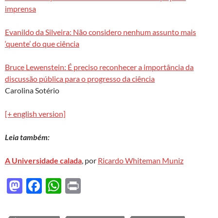
imprensa
Evanildo da Silveira: Não considero nenhum assunto mais
‘quente’ do que ciência
Bruce Lewenstein: É preciso reconhecer a importância da
discussão pública para o progresso da ciência
Carolina Sotério
[+ english version]
Leia também:
A Universidade calada
, por
Ricardo Whiteman Muniz
M
F
W
P
as
ac
h
ri
to
e
at
nt