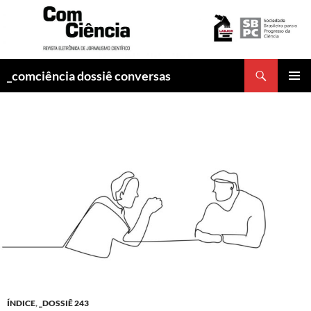
Pesquisar
_comciência dossiê conversas
PULAR
MENU
PARA
PRINCI
O
CONTEÚDO
ÍNDICE
,
_DOSSIÊ 243