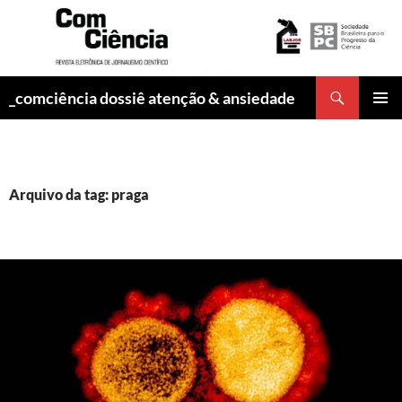
Pesquisar
_comciência dossiê atenção & ansiedade
PULAR
MENU
PARA
PRINCI
O
CONTEÚDO
Arquivo da tag: praga