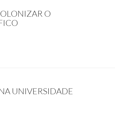
COLONIZAR O
FICO
nalismo científico
NA UNIVERSIDADE