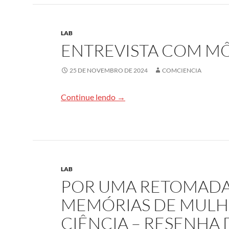
LAB
ENTREVISTA COM M
25 DE NOVEMBRO DE 2024
COMCIENCIA
Entrevista com Mônica Sacram
Continue lendo
→
LAB
POR UMA RETOMADA
MEMÓRIAS DE MULH
CIÊNCIA – RESENH