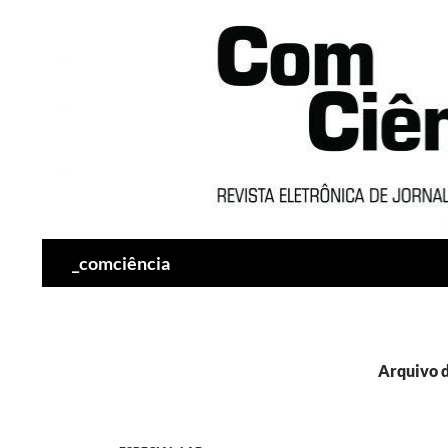
Pesquisar
_comciência
Arquivo d