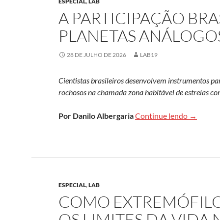
ESPECIAL
,
LAB
A PARTICIPAÇÃO BRA
PLANETAS ANÁLOGOS
28 DE JULHO DE 2026
LAB19
Cientistas brasileiros desenvolvem instrumentos pa
rochosos na chamada zona habitável de estrelas co
A partici
Por Danilo Albergaria
Continue lendo
→
ESPECIAL
,
LAB
COMO EXTREMÓFILO
OS LIMITES DA VIDA