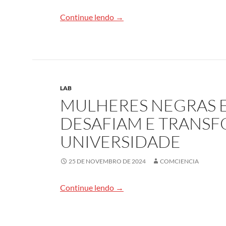
Coletivos negros na universida
Continue lendo
→
LAB
MULHERES NEGRAS 
DESAFIAM E TRANS
UNIVERSIDADE
25 DE NOVEMBRO DE 2024
COMCIENCIA
Mulheres negras em coletivos d
Continue lendo
→