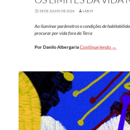
28 DE JULHO DE 2026
LAB19
Ao iluminar parâmetros e condições de habitabilidad
procurar por vida fora da Terra
Como extr
Por Danilo Albergaria
Continue lendo
→