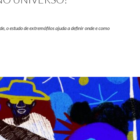
e, o estudo de extremófilos ajuda a definir onde e como
emófilos ajudam a entender os limites da vida no universo?