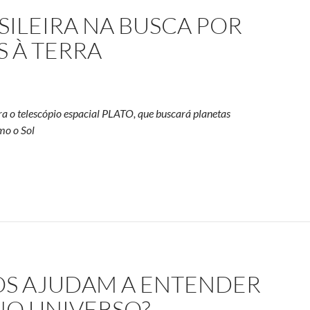
SILEIRA NA BUSCA POR
 À TERRA
ra o telescópio espacial PLATO, que buscará planetas
mo o Sol
pação brasileira na busca por planetas análogos à Terra
S AJUDAM A ENTENDER
 NO UNIVERSO?