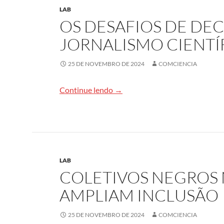
LAB
OS DESAFIOS DE DE
JORNALISMO CIENTÍ
25 DE NOVEMBRO DE 2024
COMCIENCIA
Os desafios de decolonizar o jor
Continue lendo
→
LAB
COLETIVOS NEGROS 
AMPLIAM INCLUSÃO
25 DE NOVEMBRO DE 2024
COMCIENCIA