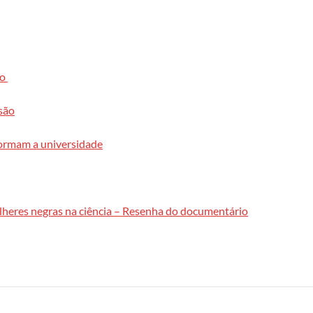
co
são
formam a universidade
heres negras na ciência – Resenha do documentário