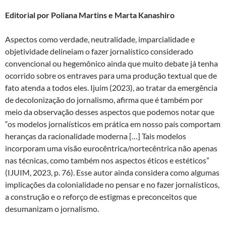
as
ac
h
ri
Editorial por Poliana Martins e Marta Kanashiro
to
e
at
nt
d
b
s
Aspectos como verdade, neutralidade, imparcialidade e
o
o
A
objetividade delineiam o fazer jornalístico considerado
convencional ou hegemônico ainda que muito debate já tenha
n
o
p
ocorrido sobre os entraves para uma produção textual que de
k
p
fato atenda a todos eles. Ijuim (2023), ao tratar da emergência
de decolonização do jornalismo, afirma que é também por
meio da observação desses aspectos que podemos notar que
“os modelos jornalísticos em prática em nosso país comportam
heranças da racionalidade moderna […] Tais modelos
incorporam uma visão eurocêntrica/nortecêntrica não apenas
nas técnicas, como também nos aspectos éticos e estéticos”
(IJUIM, 2023, p. 76). Esse autor ainda considera como algumas
implicações da colonialidade no pensar e no fazer jornalísticos,
a construção e o reforço de estigmas e preconceitos que
desumanizam o jornalismo.