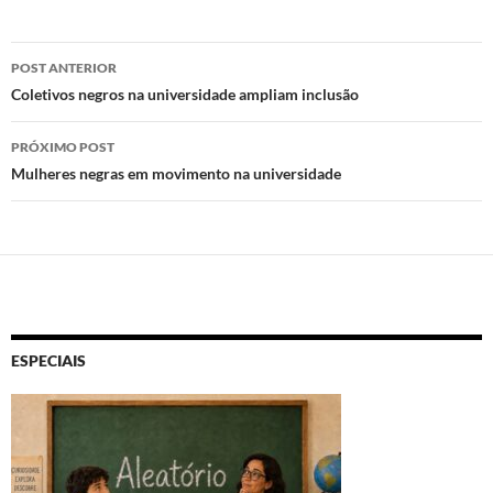
to
e
at
nt
d
b
s
Navegação
POST ANTERIOR
o
o
A
de
Coletivos negros na universidade ampliam inclusão
n
o
p
posts
PRÓXIMO POST
k
p
Mulheres negras em movimento na universidade
ESPECIAIS