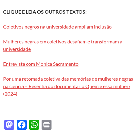
CLIQUE E LEIA OS OUTROS TEXTOS:
Coletivos negros na universidade ampliam inclusão
Mulheres negras em coletivos desafiam e transformam a
universidade
Entrevista com Monica Sacramento
Por uma retomada coletiva das memórias de mulheres negras
na ciência – Resenha do documentário Quem é essa mulher?
(2024)
M
F
W
P
as
ac
h
ri