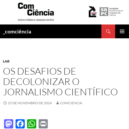
Pesquisar
_comciência
PULAR
MENU
PARA
PRINCI
O
CONTEÚDO
LAB
OS DESAFIOS DE
DECOLONIZAR O
JORNALISMO CIENTÍFICO
25 DE NOVEMBRO DE 2024
COMCIENCIA
M
F
W
P