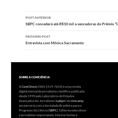
to
e
at
nt
d
b
s
Navegação
POST ANTERIOR
o
o
A
de
SBPC concederá até R$10 mil a vencedoras do Prêmio “Car
n
o
p
posts
PRÓXIMO POST
k
p
Entrevista com Mônica Sacramento
SOBRE A COMCIÊNCIA
A
ComCiência
(ISSN 1519-7654) é uma revista
digital mensal de jornalismo científico publicada
desde 1999 pelo Laboratório de Estudos
Avançados em Jornalismo (
Labjor
) da
Unicamp
em parceria com a Sociedade Brasileira para o
Progresso da Ciência (
SBPC
). Editores executivos
e jornalistas responsáveis: Marina Gomes e