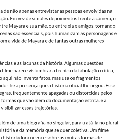
ha de não apenas entrevistar as pessoas envolvidas na
ação. Em vez de simples depoimentos frente à câmera, o
tre Mayara e sua mãe, ou entre ela e amigos, tornando
 cenas são essenciais, pois humanizam as personagens e
com a vida de Mayara e de tantas outras mulheres
ências e as lacunas da história. Algumas questões
filme parece vislumbrar a técnica da fabulação crítica,
 aqui não inventa fatos, mas usa os fragmentos
ndo-lhe a presença que a história oficial lhe negou. Esse
negras, frequentemente apagadas ou distorcidas pelos
 formas que vão além da documentação estrita, e a
isibilizar essas trajetórias.
ém de uma biografia no singular, para tratá-la no plural
stória e da memória que se quer coletiva. Um filme
 historiadora negra e sobre as muitas formas de