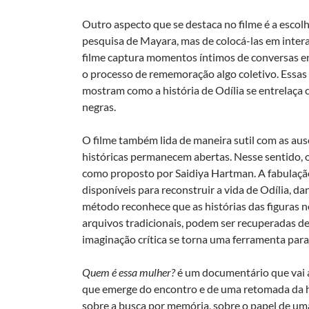
Outro aspecto que se destaca no filme é a escol
pesquisa de Mayara, mas de colocá-las em inter
filme captura momentos íntimos de conversas en
o processo de rememoração algo coletivo. Essas
mostram como a história de Odília se entrelaça 
negras.
O filme também lida de maneira sutil com as aus
históricas permanecem abertas. Nesse sentido, o 
como proposto por Saidiya Hartman. A fabulação
disponíveis para reconstruir a vida de Odília, da
método reconhece que as histórias das figuras 
arquivos tradicionais, podem ser recuperadas de
imaginação crítica se torna uma ferramenta para v
Quem é essa mulher?
é um documentário que vai al
que emerge do encontro e de uma retomada da hi
sobre a busca por memória, sobre o papel de uma