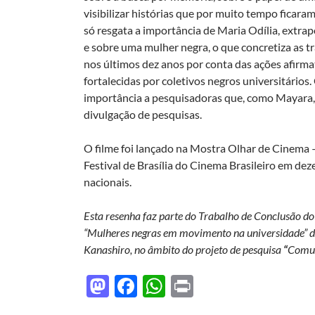
visibilizar histórias que por muito tempo ficar
só resgata a importância de Maria Odília, extra
e sobre uma mulher negra, o que concretiza as t
nos últimos dez anos por conta das ações afirm
fortalecidas por coletivos negros universitários. 
importância a pesquisadoras que, como Mayara, 
divulgação de pesquisas.
O filme foi lançado na Mostra Olhar de Cinema – 
Festival de Brasília do Cinema Brasileiro em de
nacionais.
Esta resenha faz parte do Trabalho de Conclusão do
“Mulheres negras em movimento na universidade” d
Kanashiro, no âmbito do projeto de pesquisa
“
Comun
M
F
W
P
as
ac
h
ri