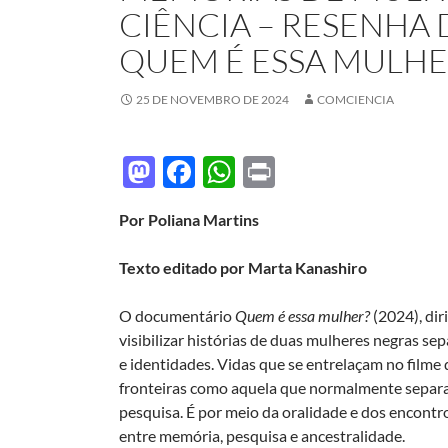
CIÊNCIA – RESENH
QUEM É ESSA MULHER
25 DE NOVEMBRO DE 2024
COMCIENCIA
M
F
W
P
as
ac
h
ri
Por Poliana Martins
to
e
at
nt
d
b
s
Texto editado por Marta Kanashiro
o
o
A
O documentário
Quem é essa mulher?
(2024), dir
n
o
p
visibilizar histórias de duas mulheres negras se
k
p
e identidades. Vidas que se entrelaçam no filme
fronteiras como aquela que normalmente separa
pesquisa. É por meio da oralidade e dos encontr
entre memória, pesquisa e ancestralidade.