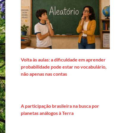
Volta às aulas: a dificuldade em aprender
probabilidade pode estar no vocabulário,
não apenas nas contas
A participação brasileira na busca por
planetas análogos à Terra