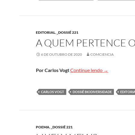
EDITORIAL
,
_DOSSIÊ 221
A QUEM PERTENCE 
6 DE OUTUBRO DE 2020
COMCIENCIA
A quem perten
Por Carlos Vogt
Continue lendo
→
CARLOS VOGT
DOSSIÊ BIODIVERSIDADE
EDITORI
POEMA
,
_DOSSIÊ 221