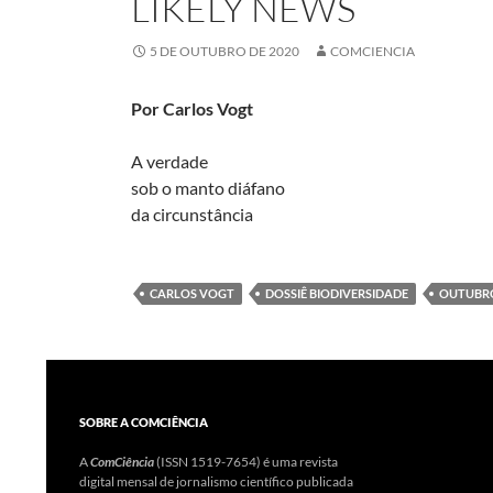
LIKELY NEWS
5 DE OUTUBRO DE 2020
COMCIENCIA
Por Carlos Vogt
A verdade
sob o manto diáfano
da circunstância
CARLOS VOGT
DOSSIÊ BIODIVERSIDADE
OUTUBRO
SOBRE A COMCIÊNCIA
A
ComCiência
(ISSN 1519-7654) é uma revista
digital mensal de jornalismo científico publicada