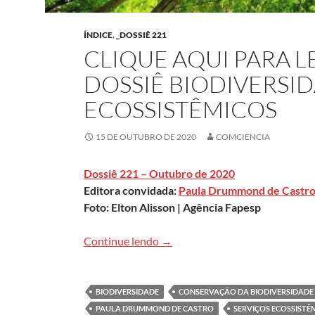
ÍNDICE
,
_DOSSIÊ 221
CLIQUE AQUI PARA 
DOSSIÊ BIODIVERSID
ECOSSISTÊMICOS
15 DE OUTUBRO DE 2020
COMCIENCIA
Dossiê 221 – Outubro de 2020
Editora convidada:
Paula Drummond de Castr
Foto: Elton Alisson | Agência Fapesp
Clique aqui para ler todo conte
Continue lendo
→
BIODIVERSIDADE
CONSERVAÇÃO DA BIODIVERSIDADE
PAULA DRUMMOND DE CASTRO
SERVIÇOS ECOSSISTÊ