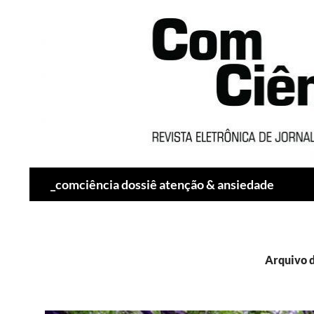
Pesquisar
_comciência dossiê atenção & ansiedade
Arquivo d