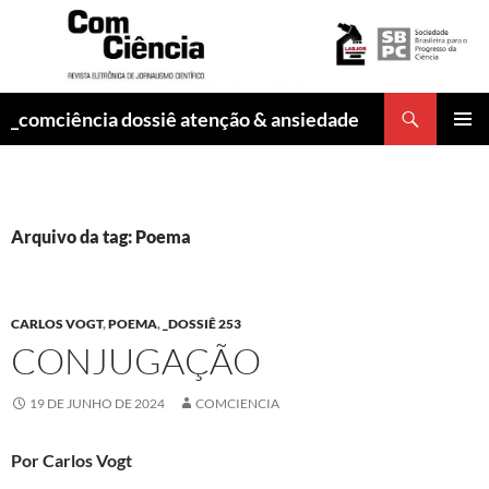
Pesquisar
_comciência dossiê atenção & ansiedade
PULAR
MENU
PARA
PRINCI
O
CONTEÚDO
Arquivo da tag: Poema
CARLOS VOGT
,
POEMA
,
_DOSSIÊ 253
CONJUGAÇÃO
19 DE JUNHO DE 2024
COMCIENCIA
Por Carlos Vogt