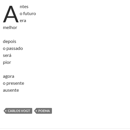
A
ntes
o futuro
era
melhor
depois
o passado
será
pior
agora
o presente
ausente
CARLOS VOGT
POEMA