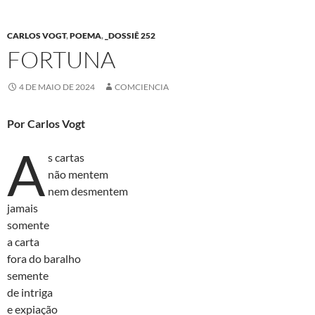
CARLOS VOGT
,
POEMA
,
_DOSSIÊ 252
FORTUNA
4 DE MAIO DE 2024
COMCIENCIA
Por Carlos Vogt
A
s cartas
não mentem
nem desmentem
jamais
somente
a carta
fora do baralho
semente
de intriga
e expiação