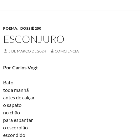
POEMA
,
_DOSSIÊ 250
ESCONJURO
5 DE MARÇO DE 2024
COMCIENCIA
Por Carlos Vogt
Bato
toda manhã
antes de calçar
o sapato
no chão
para espantar
o escorpião
escondido