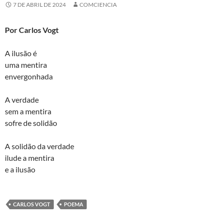
7 DE ABRIL DE 2024
COMCIENCIA
Por Carlos Vogt
A ilusão é
uma mentira
envergonhada
A verdade
sem a mentira
sofre de solidão
A solidão da verdade
ilude a mentira
e a ilusão
CARLOS VOGT
POEMA