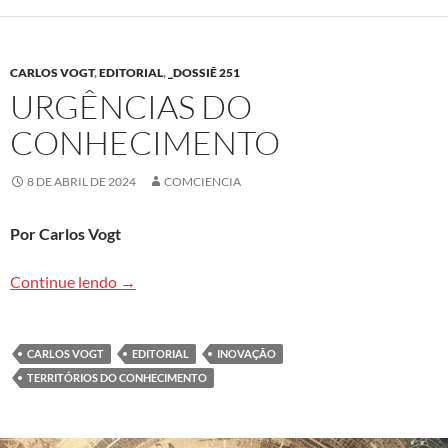
CARLOS VOGT
,
EDITORIAL
,
_DOSSIÊ 251
URGÊNCIAS DO
CONHECIMENTO
8 DE ABRIL DE 2024
COMCIENCIA
Por Carlos Vogt
Urgências do conhecimento
Continue lendo
→
CARLOS VOGT
EDITORIAL
INOVAÇÃO
TERRITÓRIOS DO CONHECIMENTO