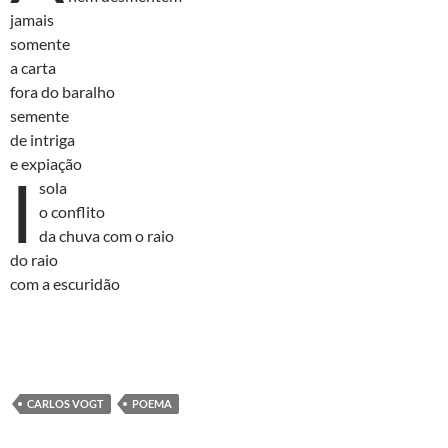
jamais
somente
a carta
fora do baralho
semente
de intriga
e expiação
I
sola
o conflito
da chuva com o raio
do raio
com a escuridão
CARLOS VOGT
POEMA