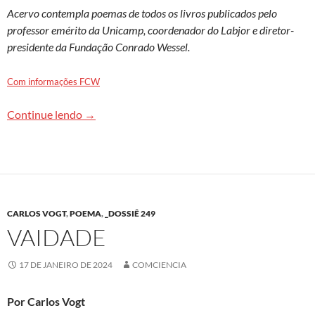
Acervo contempla poemas de todos os livros publicados pelo
professor emérito da Unicamp, coordenador do Labjor e diretor-
presidente da Fundação Conrado Wessel.
Com informações FCW
Novo site Cantografia reúne poesias de Carlos 
Continue lendo
→
CARLOS VOGT
,
POEMA
,
_DOSSIÊ 249
VAIDADE
17 DE JANEIRO DE 2024
COMCIENCIA
Por Carlos Vogt