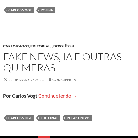
CARLOS VOGT
POEMA
CARLOS VOGT
,
EDITORIAL
,
_DOSSIÊ 244
FAKE NEWS, IA E OUTRAS
QUIMERAS
22 DE MAIO DE 2023
COMCIENCIA
Fake News, IA e outras quimer
Por Carlos Vogt
Continue lendo
→
CARLOS VOGT
EDITORIAL
PL FAKE NEWS