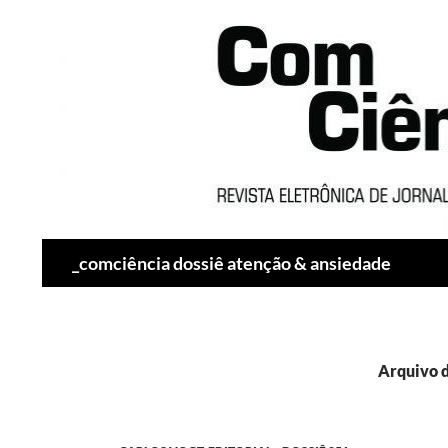
Pesquisar
_comciência dossiê atenção & ansiedade
Arquivo d