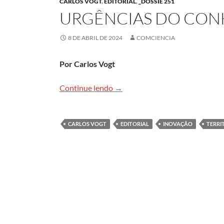
CARLOS VOGT
,
EDITORIAL
,
_DOSSIÊ 251
URGÊNCIAS DO CO
8 DE ABRIL DE 2024
COMCIENCIA
Por Carlos Vogt
Urgências do conhecimento
Continue lendo
→
CARLOS VOGT
EDITORIAL
INOVAÇÃO
TERRI