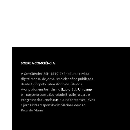
SOBRE A COMCIÊNCIA
A
ComCiência
(ISSN 1519-7654) é uma revista
digital mensal de jornalismo científico publicada
desde 1999 pelo Laboratório de Estudos
Avançados em Jornalismo (
Labjor
) da
Unicamp
em parceria com a Sociedade Brasileira para o
Progresso da Ciência (
SBPC
). Editores executivos
e jornalistas responsáveis: Marina Gomes e
Ricardo Muniz.