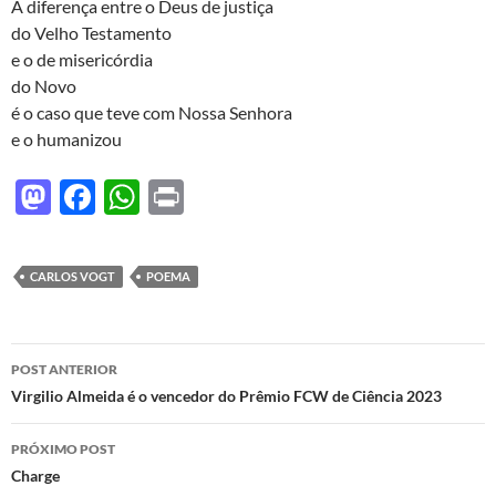
d
b
s
A diferença entre o Deus de justiça
o
o
A
do Velho Testamento
e o de misericórdia
n
o
p
do Novo
k
p
é o caso que teve com Nossa Senhora
e o humanizou
M
F
W
P
as
ac
h
ri
to
e
at
nt
CARLOS VOGT
POEMA
d
b
s
o
o
A
Navegação
n
o
p
POST ANTERIOR
de
Virgilio Almeida é o vencedor do Prêmio FCW de Ciência 2023
k
p
posts
PRÓXIMO POST
Charge