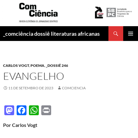
Pesquisar
_comciência dossiê literaturas africanas
PULAR
MENU
PARA
PRINCI
O
CONTEÚDO
CARLOS VOGT
,
POEMA
,
_DOSSIÊ 246
EVANGELHO
11 DE SETEMBRO DE 2023
COMCIENCIA
M
F
W
P
as
ac
h
ri
Por Carlos Vogt
to
e
at
nt