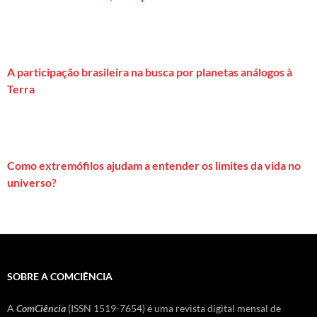
A participação brasileira na busca por planetas análogos à
Terra
Como extremófilos ajudam a entender os limites da vida no
universo?
SOBRE A COMCIÊNCIA
A
ComCiência
(ISSN 1519-7654) é uma revista digital mensal de