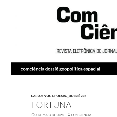
Pesquisar
_comciência dossiê geopolítica espacial
CARLOS VOGT
,
POEMA
,
_DOSSIÊ 252
FORTUNA
4 DE MAIO DE 2024
COMCIENCIA