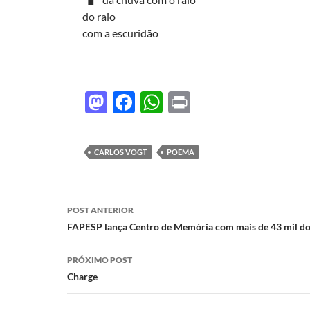
do raio
com a escuridão
M
F
W
P
as
ac
h
ri
to
e
at
nt
CARLOS VOGT
POEMA
d
b
s
o
o
A
Navegação
n
o
p
POST ANTERIOR
de
FAPESP lança Centro de Memória com mais de 43 mil 
k
p
posts
PRÓXIMO POST
Charge