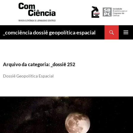
Pesquisar
_comciência dossiê geopolítica espacial
PULAR
MENU
PARA
PRINCI
O
CONTEÚDO
Arquivo da categoria: _dossiê 252
Dossiê Geopolítica Espacial