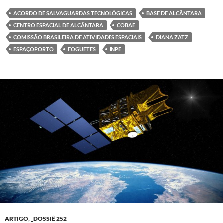
ACORDO DE SALVAGUARDAS TECNOLÓGICAS
BASE DE ALCÂNTARA
CENTRO ESPACIAL DE ALCÂNTARA
COBAE
COMISSÃO BRASILEIRA DE ATIVIDADES ESPACIAIS
DIANA ZATZ
ESPAÇOPORTO
FOGUETES
INPE
ARTIGO
,
_DOSSIÊ 252