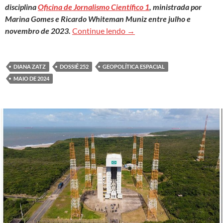
disciplina
Oficina de Jornalismo Científico 1
, ministrada por
Marina Gomes e Ricardo Whiteman Muniz entre julho e
Clique aqui para acessar o c
novembro de 2023.
Continue lendo
→
DIANA ZATZ
DOSSIÊ 252
GEOPOLÍTICA ESPACIAL
MAIO DE 2024