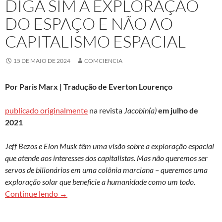
DIGA SIM À EXPLORAÇÃO
DO ESPAÇO E NÃO AO
CAPITALISMO ESPACIAL
15 DE MAIO DE 2024
COMCIENCIA
Por Paris Marx | Tradução de Everton Lourenço
publicado originalmente
na revista
Jacobin(a)
em julho de
2021
Jeff Bezos e Elon Musk têm uma visão sobre a exploração espacial
que atende aos interesses dos capitalistas. Mas não queremos ser
servos de bilionários em uma colônia marciana – queremos uma
exploração solar que beneficie a humanidade como um todo.
Diga sim à exploração do espaço e não ao capita
Continue lendo
→