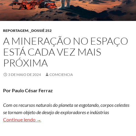
REPORTAGEM
,
_DOSSIÊ 252
A MINERAÇÃO NO ESPAÇO
ESTÁ CADA VEZ MAIS
PRÓXIMA
3 DE MAIO DE 2024
COMCIENCIA
Por Paulo César Ferraz
Com os recursos naturais do planeta se esgotando, corpos celestes
se tornam objeto de desejo de exploradores e indústrias
A mineração no espaço está cada vez mais próx
Continue lendo
→