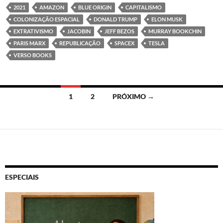
2021
AMAZON
BLUE ORIGIN
CAPITALISMO
COLONIZAÇÃO ESPACIAL
DONALD TRUMP
ELON MUSK
EXTRATIVISMO
JACOBIN
JEFF BEZOS
MURRAY BOOKCHIN
PARIS MARX
REPUBLICAÇÃO
SPACEX
TESLA
VERSO BOOKS
Navegação
1
2
PRÓXIMO →
por
posts
ESPECIAIS