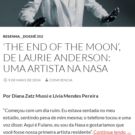
RESENHA
,
_DOSSIÊ 252
‘THE END OF THE MOON’,
DE LAURIE ANDERSON:
UMA ARTISTA NA NASA
9 DE MAIO DE 2024
COMCIENCIA
Por Diana Zatz Mussi e Lívia Mendes Pereira
“Começou com um dia ruim. Eu estava sentada no meu
estúdio, sentindo pena de mim mesma; o telefone tocou e uma
voz disse: Aqui é Fulano, eu sou da Nasa e gostaríamos que
‘The
você fosse nossa primeira artista residente”.
Continue lendo
→