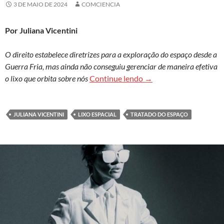
3 DE MAIO DE 2024
COMCIENCIA
Por Juliana Vicentini
O direito estabelece diretrizes para a exploração do espaço desde a
Guerra Fria, mas ainda não conseguiu gerenciar de maneira efetiva
O espaço é de todos e o
o lixo que orbita sobre nós
Continue lendo
→
JULIANA VICENTINI
LIXO ESPACIAL
TRATADO DO ESPAÇO