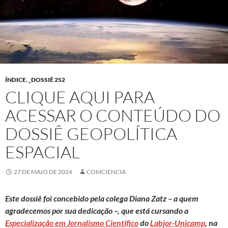
ÍNDICE
,
_DOSSIÊ 252
CLIQUE AQUI PARA
ACESSAR O CONTEÚDO DO
DOSSIÊ GEOPOLÍTICA
ESPACIAL
27 DE MAIO DE 2024
COMCIENCIA
Este dossiê foi concebido pela colega Diana Zatz
– a quem
agradecemos por sua dedicação –, que está cursando a
Especialização em Jornalismo Científico
do
Labjor-Unicamp
, na