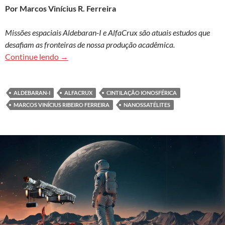
Por Marcos Vinícius R. Ferreira
Missões espaciais Aldebaran-I e AlfaCrux são atuais estudos que
desafiam as fronteiras de nossa produção acadêmica.
Brasil é importante centro de pesquisas em nano
Continue lendo
→
ALDEBARAN-I
ALFACRUX
CINTILAÇÃO IONOSFÉRICA
MARCOS VINÍCIUS RIBEIRO FERREIRA
NANOSSATÉLITES