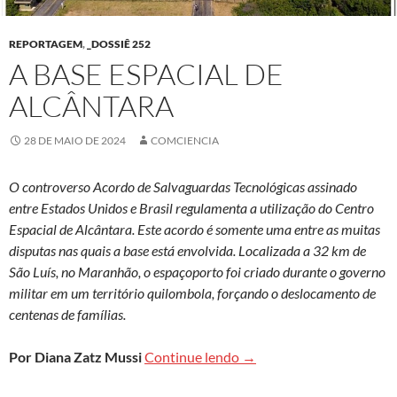
REPORTAGEM
,
_DOSSIÊ 252
A BASE ESPACIAL DE
ALCÂNTARA
28 DE MAIO DE 2024
COMCIENCIA
O controverso Acordo de Salvaguardas Tecnológicas assinado
entre Estados Unidos e Brasil regulamenta a utilização do Centro
Espacial de Alcântara. Este acordo é somente uma entre as muitas
disputas nas quais a base está envolvida. Localizada a 32 km de
São Luís, no Maranhão, o espaçoporto foi criado durante o governo
militar em um território quilombola, forçando o deslocamento de
centenas de famílias.
A base espacial de Alcânt
Por Diana Zatz Mussi
Continue lendo
→