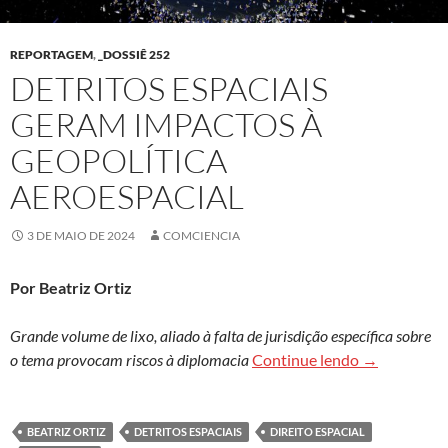
REPORTAGEM
,
_DOSSIÊ 252
DETRITOS ESPACIAIS
GERAM IMPACTOS À
GEOPOLÍTICA
AEROESPACIAL
3 DE MAIO DE 2024
COMCIENCIA
Por Beatriz Ortiz
Grande volume de lixo, aliado à falta de jurisdição específica sobre
Detritos esp
o tema provocam riscos à diplomacia
Continue lendo
→
BEATRIZ ORTIZ
DETRITOS ESPACIAIS
DIREITO ESPACIAL