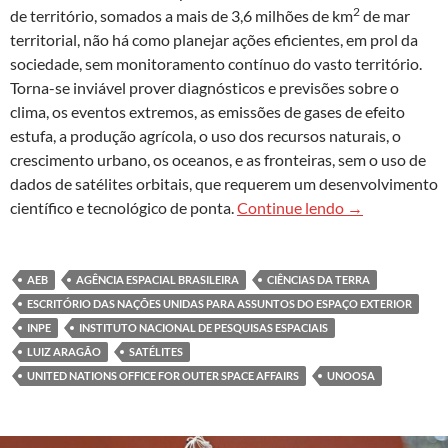
2
de território, somados a mais de 3,6 milhões de km
de mar
territorial, não há como planejar ações eficientes, em prol da
sociedade, sem monitoramento contínuo do vasto território.
Torna-se inviável prover diagnósticos e previsões sobre o
clima, os eventos extremos, as emissões de gases de efeito
estufa, a produção agrícola, o uso dos recursos naturais, o
crescimento urbano, os oceanos, e as fronteiras, sem o uso de
dados de satélites orbitais, que requerem um desenvolvimento
Por que o Brasi
científico e tecnológico de ponta.
Continue lendo
→
AEB
AGÊNCIA ESPACIAL BRASILEIRA
CIÊNCIAS DA TERRA
ESCRITÓRIO DAS NAÇÕES UNIDAS PARA ASSUNTOS DO ESPAÇO EXTERIOR
INPE
INSTITUTO NACIONAL DE PESQUISAS ESPACIAIS
LUIZ ARAGÃO
SATÉLITES
UNITED NATIONS OFFICE FOR OUTER SPACE AFFAIRS
UNOOSA