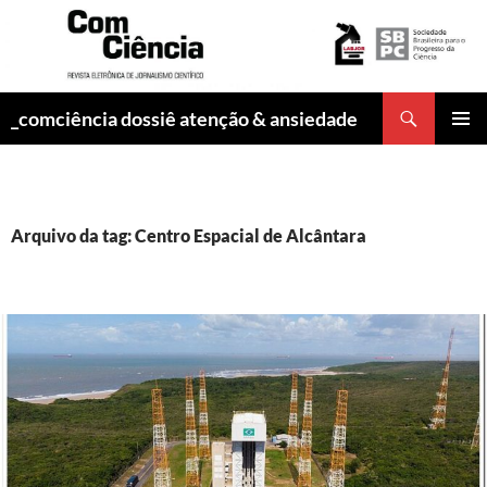
Pesquisar
_comciência dossiê atenção & ansiedade
PULAR
MENU
PARA
PRINCI
O
CONTEÚDO
Arquivo da tag: Centro Espacial de Alcântara