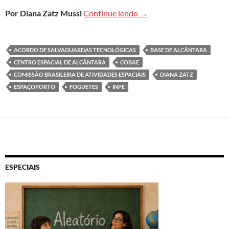
A base espacial de Alcânt
Por Diana Zatz Mussi
Continue lendo
→
ACORDO DE SALVAGUARDAS TECNOLÓGICAS
BASE DE ALCÂNTARA
CENTRO ESPACIAL DE ALCÂNTARA
COBAE
COMISSÃO BRASILEIRA DE ATIVIDADES ESPACIAIS
DIANA ZATZ
ESPAÇOPORTO
FOGUETES
INPE
ESPECIAIS